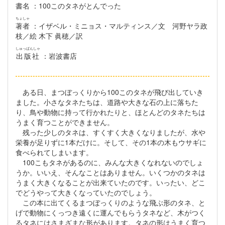
書名
：100このタネがとんでった
ちょしゃ
著者
：イザベル・ミニョス・マルティンス／文 河野ヤラ政
枝／絵 木下 眞穂／訳
しゅっぱんしゃ
出版社
：岩波書店
ある日、まつぼっくりから100このタネが飛び出していき
ました。小さなタネたちは、道路や大きな石の上に落ちた
り、鳥や動物に持って行かれたりと、ほとんどのタネたちは
うまく育つことができません。
残った少しのタネは、すくすく大きくなりましたが、水や
栄養が足りずに1本だけに。そして、その1本の木もウサギに
食べられてしまいます。
100こもタネがあるのに、みんな大きくなれないのでしょ
うか。いいえ、そんなことはありません。いくつかのタネは
うまく大きくなることが出来ていたのです。いったい、どこ
でどうやって大きくなっていたのでしょう。
この本に出てくるまつぼっくりのような飛ぶ形のタネ、と
げで動物にくっつき遠くに運んでもらうタネなど、木がつく
るタネにはさまざまな形があります。タネの形はうまく育つ