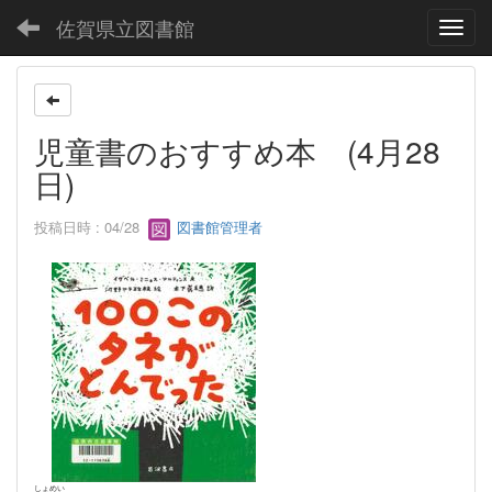
佐賀県立図書館
Toggl
児童書のおすすめ本 (4月28
日)
投稿日時 : 04/28
図書館管理者
しょめい