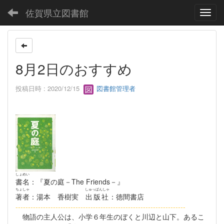
佐賀県立図書館
Toggl
8月2日のおすすめ
投稿日時 : 2020/12/15
図書館管理者
しょめい
書名
：『夏の庭－The Friends－』
ちょしゃ
しゅっぱんしゃ
著者
：湯本 香樹実
出版社
：徳間書店
--------------------------------------------------------------------
物語の主人公は、小学６年生のぼくと川辺と山下。あるこ