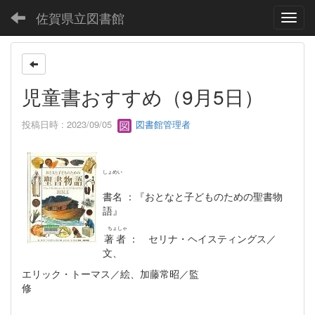
佐賀県立図書館
Toggl
児童書おすすめ（9月5日）
投稿日時 : 2023/09/05
図書館管理者
しょめい
書名
：『おとなと子どものための聖書物
語』
ちょしゃ
著者
： セリナ・ヘイスティングス／
文、
エリック・トーマス／絵、加藤常昭／監
修