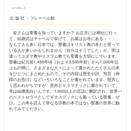
しゅっぱんしゃ
出版社
：フレーベル館
--------------------------------------------------------------------
皆さんは聖書を知っていますか？ お正月には神社に行っ
て、結婚式はチャペルで挙げて、お墓はお寺にある・・・、
なんて人も多い日本では、聖書はキリスト教の本だと思って
いる人が多いかもしれません（自分はそうでした）が、実は
違ってユダヤ教やイスラム教でも聖書を大切にしています。
聖書は紀元前1,450年頃（およそ3,500年前）から1,000年以
上もの間に、さまざまな人々によって書かれたたくさんの本
をひとつにまとめたもので、その内容は歴史や詩、預言（神
様のお告げ）などいろいろなことが書かれています。堅苦し
く思われがちですが、意外とドラマチックに書かれていて、
実は結構面白いんです。1,900以上の言語に翻訳され、世界一
のベストセラーとしてギネスブックにも載っている聖書。ぜ
ひ、この本を読んで単なる宗教の本ではない聖書の世界に触
れてみてください。