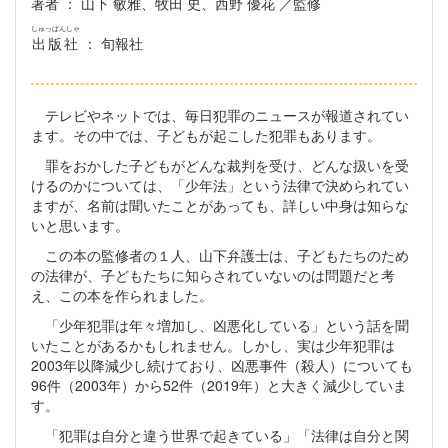
著者
： 山下 敏雅、牧田 史、西野 優花 ／監修
しゅっぱんしゃ
出版社
： 旬報社
テレビやネットでは、毎日犯罪のニュースが報道されてい
ます。その中では、子どもが起こした犯罪もあります。
罪をおかした子どもがどんな裁判を受け、どんな扱いを受
けるのかについては、「少年法」という法律で決められてい
ますが、名前は聞いたことがあっても、詳しい中身は知らな
いと思います。
この本の監修者の１人、山下弁護士は、子どもたちのため
の法律が、子どもたちに知らされていないのは問題だと考
え、この本を作られました。
「少年犯罪は年々増加し、凶悪化している」という話を聞
いたことがあるかもしれません。しかし、実は少年犯罪は
2003年以降減少し続けており、凶悪事件（殺人）についても
96件（2003年）から52件（2019年）と大きく減少していま
す。
「犯罪は自分と違う世界で起きている」「法律は自分と関