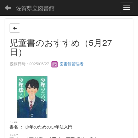
佐賀県立図書館
Toggl
児童書のおすすめ（5月27
日）
投稿日時 : 2025/05/27
図書館管理者
しょめい
書名
： 少年のための少年法入門
ちょしゃ