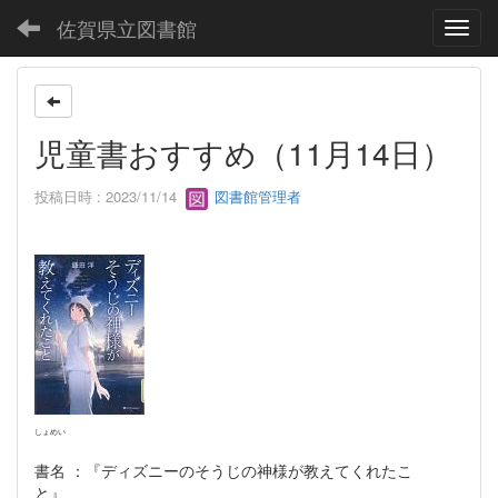
佐賀県立図書館
Toggl
児童書おすすめ（11月14日）
投稿日時 : 2023/11/14
図書館管理者
しょめい
書名
：『ディズニーのそうじの神様が教えてくれたこ
と』