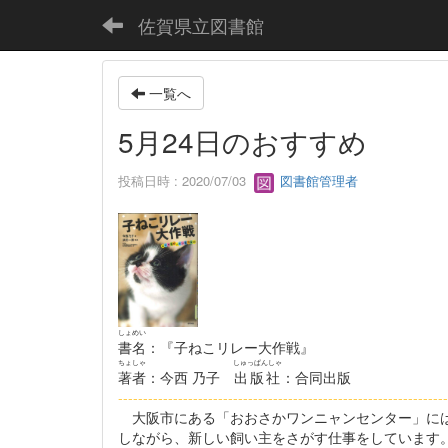
佐賀県立図書館
一覧へ
5月24日のおすすめ
投稿日時 : 2020/07/03
図書館管理者
しょめい
書名
：『子ねこリレー大作戦』
ちょしゃ
しゅっぱんしゃ
著者
：今西 乃子
出版社
：合同出版
------------------------------------------------------------------
大阪市にある「おおさかワンニャンセンター」には
しながら、新しい飼い主をさがす仕事をしています