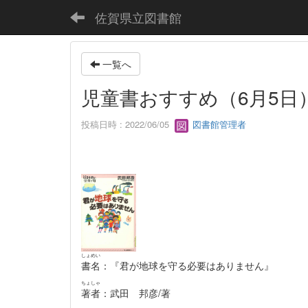
佐賀県立図書館
一覧へ
児童書おすすめ（6月5日
投稿日時 : 2022/06/05
図書館管理者
しょめい
書名
：『君が地球を守る必要はありません』
ちょしゃ
著者
：武田 邦彦/著