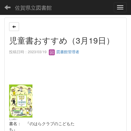
佐賀県立図書館
Toggl
児童書おすすめ（3月19日）
投稿日時 : 2023/03/19
図書館管理者
しょめい
書名
： 『のはらクラブのこどもた
ち』