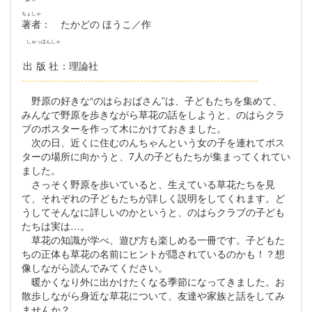
ちょしゃ
著者
： たかどの ほうこ／作
しゅっぱんしゃ
出版社
：理論社
--------------------------------------------------------------------
野原の好きな“のはらおばさん”は、子どもたちを集めて、
みんなで野原を歩きながら草花の話をしようと、のはらクラ
ブのポスターを作って木にかけておきました。
次の日、近くに住むのんちゃんという女の子を連れてポス
ターの場所に向かうと、7人の子どもたちが集まってくれてい
ました。
さっそく野原を歩いていると、生えている草花たちを見
て、それぞれの子どもたちが詳しく説明をしてくれます。ど
うしてそんなに詳しいのかというと、のはらクラブの子ども
たちは実は…。
草花の知識が学べ、遊び方も楽しめる一冊です。子どもた
ちの正体も草花の名前にヒントが隠されているのかも！？想
像しながら読んでみてください。
暖かくなり外に出かけたくなる季節になってきました。お
散歩しながら身近な草花について、友達や家族と話をしてみ
ませんか？