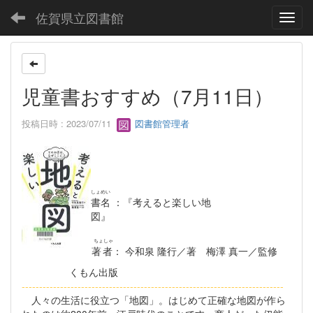
佐賀県立図書館
Toggl
児童書おすすめ（7月11日）
投稿日時 : 2023/07/11
図書館管理者
しょめい
書名
：『考えると楽しい地
図』
ちょしゃ
著者
： 今和泉 隆行／著 梅澤 真一／監修
くもん出版
----------------------------------------------------------
-----------------
人々の生活に役立つ「地図」。はじめて正確な地図が作ら