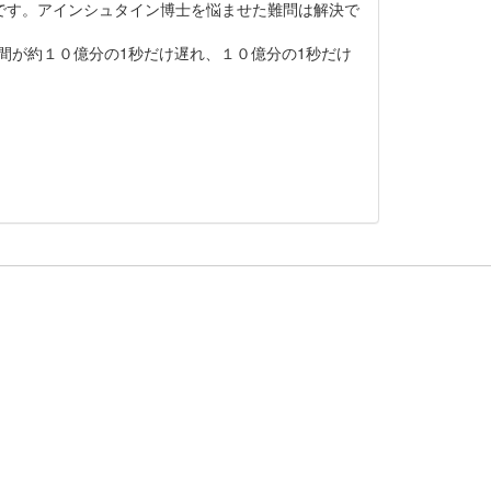
です。アインシュタイン博士を悩ませた難問は解決で
間が約１０億分の1秒だけ遅れ、１０億分の1秒だけ