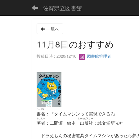
佐賀県立図書館
一覧へ
11月8日のおすすめ
投稿日時 : 2020/12/16
図書館管理者
しょめい
書名
：『タイムマシンって実現できる?』
ちょしゃ
しゅっぱんしゃ
著者
：二間瀬 敏史
出版社
：誠文堂新光社
------------------------------------------------------------------
ドラえもんの秘密道具タイムマシンがあったら夢の