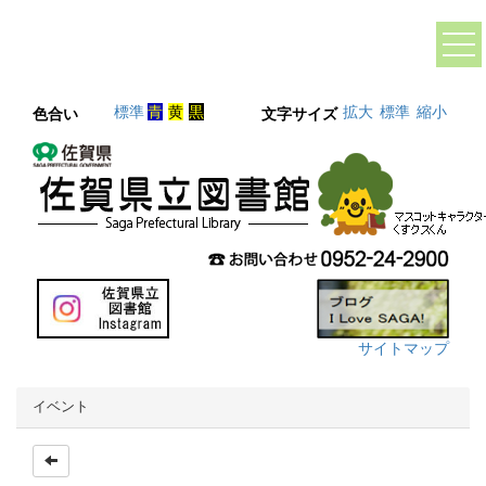
標準
青
黄
黒
拡大
標準
縮小
色合い
文字サイズ
サイトマップ
イベント