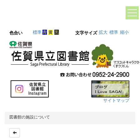
標準
青
黄
黒
拡大
標準
縮小
色合い
文字サイズ
サイトマップ
図書館の施設について