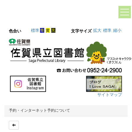
標準
青
黄
黒
拡大
標準
縮小
色合い
文字サイズ
サイトマップ
予約・インターネット予約について