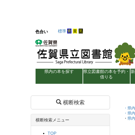
標準
青
黄
黒
色合い
県内の本を探す
県立図書館の本を予約・
借りる
横断検索
・
県
・
県
・
県
横断検索メニュー
TOP