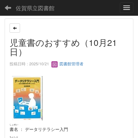
佐賀県立図書館
Toggl
児童書のおすすめ（10月21
日）
投稿日時 : 2025/10/21
図書館管理者
しょめい
書名
： データリテラシー入門
ちょしゃ