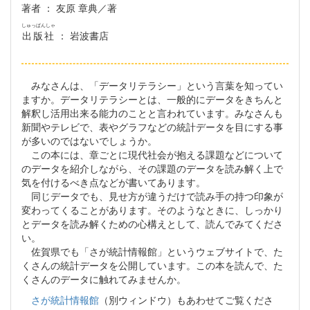
著者
： 友原 章典／著
しゅっぱんしゃ
出版社
： 岩波書店
みなさんは、「データリテラシー」という言葉を知ってい
ますか。データリテラシーとは、一般的にデータをきちんと
解釈し活用出来る能力のことと言われています。みなさんも
新聞やテレビで、表やグラフなどの統計データを目にする事
が多いのではないでしょうか。
この本には、章ごとに現代社会が抱える課題などについて
のデータを紹介しながら、その課題のデータを読み解く上で
気を付けるべき点などが書いてあります。
同じデータでも、見せ方が違うだけで読み手の持つ印象が
変わってくることがあります。そのようなときに、しっかり
とデータを読み解くための心構えとして、読んでみてくださ
い。
佐賀県でも「さが統計情報館」というウェブサイトで、た
くさんの統計データを公開しています。この本を読んで、た
くさんのデータに触れてみませんか。
さが統計情報館
（別ウィンドウ）もあわせてご覧くださ