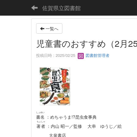
佐賀県立図書館
一覧へ
児童書のおすすめ（2月2
投稿日時 : 2025/02/25
図書館管理者
しょめい
書名
：めちゃうま!?昆虫食事典
ちょしゃ
著者
：内山 昭一／監修 大串 ゆうじ／絵
大泉書店