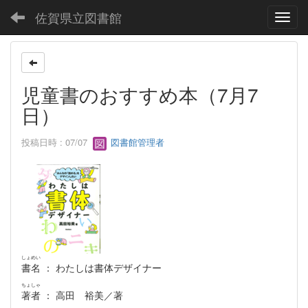
佐賀県立図書館
Toggl
児童書のおすすめ本（7月7
日）
投稿日時 : 07/07
図書館管理者
しょめい
書名
： わたしは書体デザイナー
ちょしゃ
著者
： 高田 裕美／著