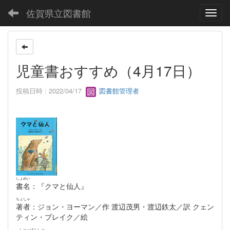
佐賀県立図書館
Toggl
児童書おすすめ（4月17日）
投稿日時 : 2022/04/17
図書館管理者
しょめい
書名
：『クマと仙人』
ちょしゃ
著者
：ジョン・ヨーマン／作 渡辺茂男・渡辺鉄太／訳 クェン
ティン・ブレイク／絵
しゅっぱんしゃ