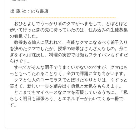
出版社
：のら書店
--------------------------------------------------------------------
おひとよしでうっかり者のクマがへまをして、とぼとぼと
歩いて行った森の先に待っていたのは、住み込みの生徒募集
の看板でした。
教養ある仙人に誘われて、有能なクマになるべく弟子入り
を決めたクマでしたが、授業の結果はさんざんなもの。舟こ
ぎをすれば沈没し、料理の実習では顔もフライパンもすすだ
らけです。
すべてがそんな調子でうまくいかないのですが、クマはち
っともへこたれることなく、全力で課題に立ち向かいます。
クマと仙人のユーモラスでとぼけたやりとりは、くすっと
笑えて、新しい一歩を踏み出す勇気と元気をもらえます。
どこまでもマイペースなクマを応援しているうちに、「私
らしく明日も頑張ろう」とエネルギーがわいてくる一冊で
す。