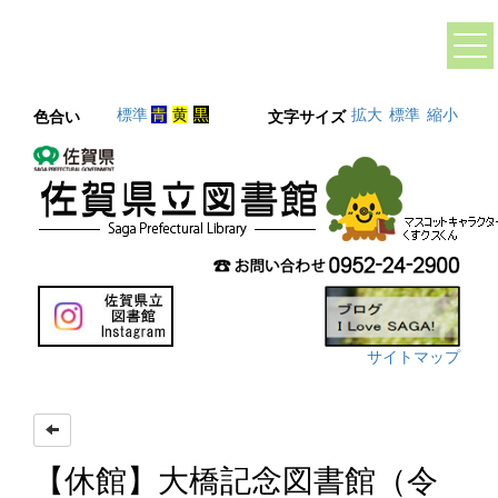
標準
青
黄
黒
拡大
標準
縮小
色合い
文字サイズ
サイトマップ
【休館】大橋記念図書館（令