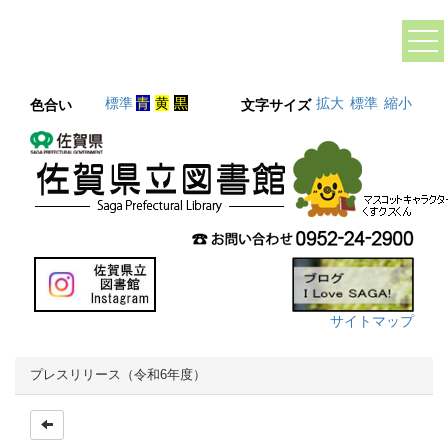
標準
青
黄
黒
拡大
標準
縮小
色合い
文字サイズ
サイトマップ
プレスリリース（令和6年度）