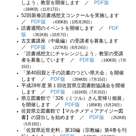
しよう」教室を開催します ／
PDF版
（184KB)（11月17日）
52回新春読書感想文コンクールを実施します
／
PDF版
（430KB)（105月28日）
読書週間のイベントを開催します ／
PDF
版
（351KB)（10月7日）
古文書講座（中級編）の受講者を募集します
／
PDF版
（227KB)（8月24日）
「読書感想文にチャレンジしよう」教室の受講
者を募集しています ／
PDF版
（190KB)（7月
15日）
「第40回親と子の読書のつどい県大会」を開催
します ／
PDF版
（284KB)（7月15日）
平成28年度 第１回佐賀県立図書館協議会を開催
します ／
PDF版
（161KB)（7月15日）
県立図書館で「326（ミツル）さん里帰り個展」
を開催します ／
PDF版
（185KB)（5月24
日）
佐賀県立図書館で【マルチメディアデイジー図
書】の貸出しを始めます ／
PDF版
（252KB)
（5月19日）
「佐賀県近世史料」第10編（宗教編）第4巻を刊