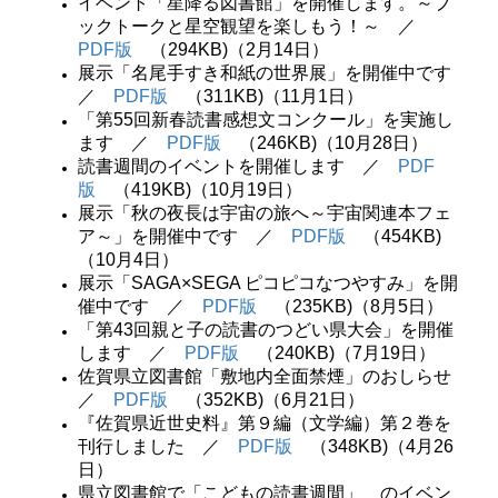
イベント「星降る図書館」を開催します。～ブ
ックトークと星空観望を楽しもう！～ ／
PDF版
（294KB)（2月14日）
展示「名尾手すき和紙の世界展」を開催中です
／
PDF版
（311KB)（11月1日）
「第55回新春読書感想文コンクール」を実施し
ます
／
PDF版
（246KB)（10月28日）
読書週間のイベントを開催します ／
PDF
版
（419KB)（10月19日）
展示「秋の夜長は宇宙の旅へ～宇宙関連本フェ
ア～」を開催中です ／
PDF版
（454KB)
（10月4日）
展示「SAGA×SEGA ピコピコなつやすみ」を開
催中です ／
PDF版
（235KB)（8月5日）
「第43回親と子の読書のつどい県大会」を開催
します
／
PDF版
（240KB)（7月19日）
佐賀県立図書館「敷地内全面禁煙」のおしらせ
／
PDF版
（352KB)（6月21日）
『佐賀県近世史料』第９編（文学編）第２巻を
刊行しました ／
PDF版
（348KB)（4月26
日）
県立図書館で「こどもの読書週間」 のイベン