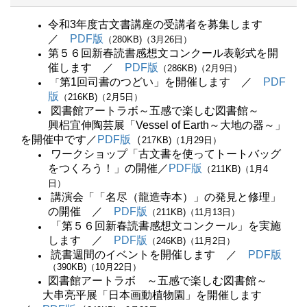
令和3年度古文書講座の受講者を募集します
／
PDF版
（280KB)（3月26日）
第５６回新春読書感想文コンクール表彰式を開
催します ／
PDF版
（286KB)（2月9日）
第1回司書のつどい」を開催します ／
PDF
「
版
（216KB)（2月5日）
図書館アートラボ～五感で楽しむ図書館～
興梠宜伸陶芸展「Vessel of Earth～大地の器～」
を開催中です／
PDF版
（
217KB)（1月29日）
ワークショップ「古文書を使ってトートバッグ
をつくろう！」の開催／
PDF版
（211KB)（1月4
日）
講演会「「名尽（龍造寺本）」の発見と修理」
の開催 ／
PDF版
（211KB)（11月13日）
「第５６回新春読書感想文コンクール」を実施
します ／
PDF版
（246KB)（11月2日）
読書週間のイベントを開催します ／
PDF版
（390KB)（10月22日）
図書館アートラボ ～五感で楽しむ図書館～
大串亮平展「日本画動植物園」を開催します