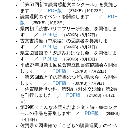
「第51回新春読書感想文コンクール」を実施し
ます ／
PDF版
（874KB)（10月23日）
読書週間のイベントを開催します ／
PDF
版
（250KB)（10月2日）
県内初「読書バリアフリー研究会」を開催しま
す ／
PDF版
（459KB)（8月27日）
古文書講座（中級編）の受講者を募集しま
す ／
PDF版
（644KB)（8月21日）
県立図書館で「夕涼みおはなし会」を開催しま
す ／
PDF版
（690KB)（8月10日）
平成27年度第１回佐賀県立図書館協議会を開催
します ／
PDF版
（157KB)（7月22日）
「第39回親と子の読書のつどい県大会」を開催
します ／
PDF版
（307KB)（7月9日）
「佐賀県近世史料」第5編（対外交渉編）第2巻
を刊行しました ／
PDF版
（240KB)（4月21
日）
第39回＜こんな本読んだよ＞文・詩・絵コンク
ールの作品を募集します ／
PDF版
（289KB)
（4月3日）
佐賀県立図書館で「こどもの読書週間」のイベ