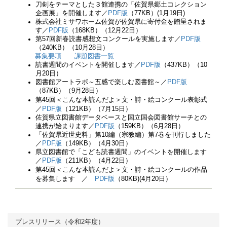
刀剣をテーマとした３館連携の「佐賀県郷土コレクション
企画展」を開催します／
PDF版
（77KB）(1月19日)
株式会社ミサワホーム佐賀が佐賀県に寄付金を贈呈されま
す／
PDF版
（168KB）（12月22日）
第57回新春読書感想文コンクールを実施します／
PDF版
（240KB）（10月28日）
募集要項
課題図書一覧
読書週間のイベントを開催します／
PDF版
（437KB）（10
月20日）
図書館アートラボ～五感で楽しむ図書館～／
PDF版
（87KB）（9月28日）
第45回＜こんな本読んだよ＞文・詩・絵コンクール表彰式
／
PDF版
（121KB）（7月15日）
佐賀県立図書館データベースと国立国会図書館サーチとの
連携が始まります／
PDF版
（159KB）（6月28日）
「佐賀県近世史料」第10編（宗教編）第7巻を刊行しました
／
PDF版
（149KB）（4月30日）
県立図書館で「こども読書週間」のイベントを開催します
／
PDF版
（211KB）（4月22日）
第45回＜こんな本読んだよ＞文・詩・絵コンクールの作品
を募集します ／
PDF版
（80KB)(4月20日）
プレスリリース（令和2年度）