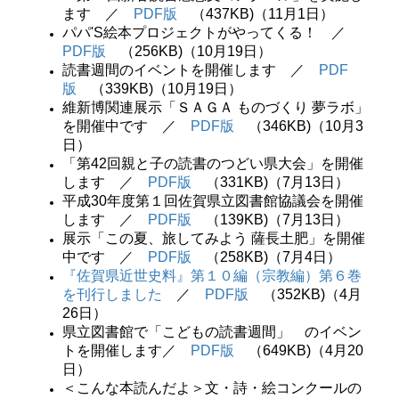
ます ／
PDF版
（437KB)（11月1日）
パパ'S絵本プロジェクトがやってくる！ ／
PDF版
（256KB)（10月19日）
読書週間のイベントを開催します ／
PDF
版
（339KB)（10月19日）
維新博関連展示「ＳＡＧＡ ものづくり 夢ラボ」
を開催中です ／
PDF版
（346KB)（10月3
日）
「第42回親と子の読書のつどい県大会」を開催
します ／
PDF版
（331KB)（7月13日）
平成30年度第１回佐賀県立図書館協議会を開催
します ／
PDF版
（139KB)（7月13日）
展示「この夏、旅してみよう 薩長土肥」を開催
中です ／
PDF版
（258KB)（7月4日）
『佐賀県近世史料』第１０編（宗教編）第６巻
を刊行しました
／
PDF版
（352KB)（4月
26日）
県立図書館で「こどもの読書週間」 のイベン
トを開催します／
PDF版
（649KB)（4月20
日）
＜こんな本読んだよ＞文・詩・絵コンクールの