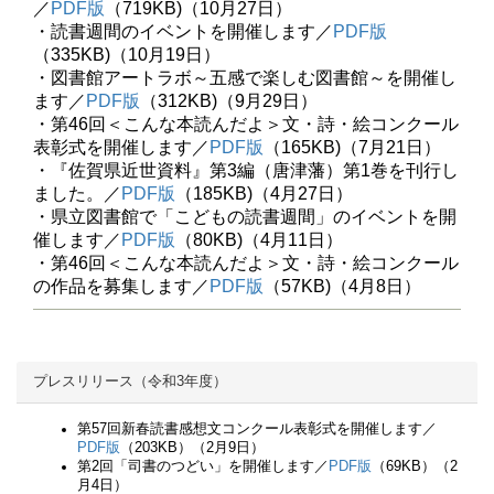
／
PDF版
（719KB)（10月27日）
・読書週間のイベントを開催します／
PDF版
（335KB)（10月19日）
・図書館アートラボ～五感で楽しむ図書館～を開催し
ます／
PDF版
（312KB)（9月29日）
・第46回＜こんな本読んだよ＞文・詩・絵コンクール
表彰式を開催します／
PDF版
（165KB)（7月21日）
・『佐賀県近世資料』第3編（唐津藩）第1巻を刊行し
ました。／
PDF版
（185KB)（4月27日）
・県立図書館で「こどもの読書週間」のイベントを開
催します／
PDF版
（80KB)（4月11日）
・第46回＜こんな本読んだよ＞文・詩・絵コンクール
の作品を募集します／
PDF版
（57KB)（4月8日）
プレスリリース（令和3年度）
第57回
新春読書感想文コンクール表彰式を開催します
／
PDF版
（203KB）（2月9日）
第2回「司書のつどい」を開催します／
PDF版
（69KB）（2
月4日）