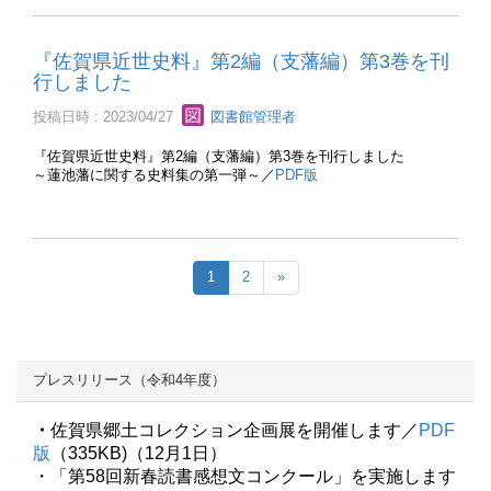
『佐賀県近世史料』第2編（支藩編）第3巻を刊
行しました
投稿日時 : 2023/04/27
図書館管理者
『佐賀県近世史料』第2編（支藩編）第3巻を刊行しました
～蓮池藩に関する史料集の第一弾～／
PDF版
1
2
»
プレスリリース（令和4年度）
・
佐賀県郷土コレクション企画展を開催します／
PDF
版
（335KB)（12月1日）
・「第58回新春読書感想文コンクール」を実施します