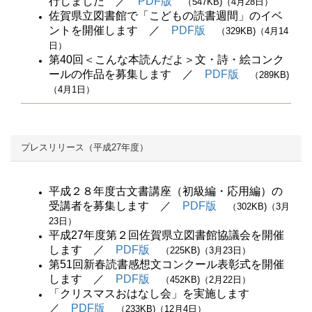
行しました ／
PDF版
（547KB)（4月28日）
佐賀県立図書館で「こどもの読書週間」のイベ
ントを開催します ／
PDF版
（329KB)（4月14
日）
第40回＜こんな本読んだよ＞文・詩・絵コンク
ールの作品を募集します ／
PDF版
（289KB)
（4月1日）
プレスリリース（平成27年度）
平成２８年度古文書講座（初級編・応用編）の
受講者を募集します ／
PDF版
（302KB)（3月
23日）
平成27年度第２回佐賀県立図書館協議会を開催
します ／
PDF版
（225KB)（3月23日）
第51回新春読書感想文コンクール表彰式を開催
します ／
PDF版
（452KB)（2月22日）
「クリスマスおはなし会」を実施します
／
PDF版
（233KB)（12月4日）