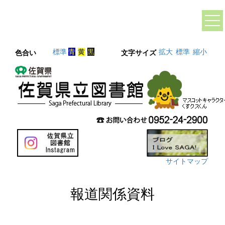
標準
青
黄
黒
拡大
標準
縮小
色合い
文字サイズ
サイトマップ
報道関係資料