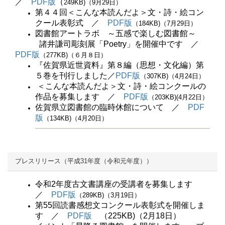
／
PDF版
（
249KB)（9月29日）
第４４回＜こんな本読んだよ＞文・詩・絵コン
クール表彰式 ／
PDF版
（184KB)（7月29日）
図書館アートラボ ～五感で楽しむ図書館～
諸井謙司彫刻展「Poetry」を開催中です ／
PDF版
（277KB)（６月８日）
『佐賀県近世資料』第８編（思想・文化編）第
５巻を刊行しました／
PDF版
（307KB)（4月24日）
＜こんな本読んだよ＞文・詩・絵コンクールの
作品を募集します ／
PDF版
（203KB)(4月22日）
佐賀県立図書館の臨時休館について ／
PDF
版
（134KB)（4月20日）
プレスリリース（平成31年度（令和元年度））
令和2年度古文書講座の受講者を募集します
／
PDF版
（289KB)（3月19日）
第55回読書感想文コンクール表彰式を開催しま
す ／
PDF版
（225KB)（2月18日）