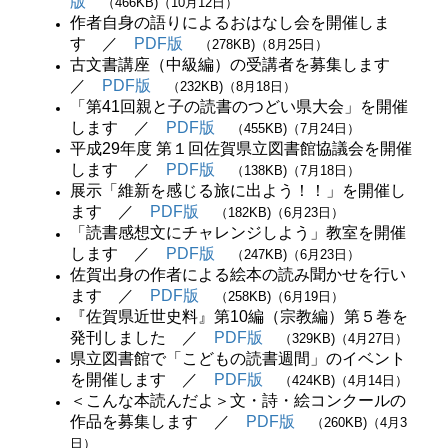
版
（466KB)（10月12日）
作者自身の語りによるおはなし会を開催しま
す ／
PDF版
（278KB)（8月25日）
古文書講座（中級編）の受講者を募集します
／
PDF版
（232KB)（8月18日）
「第41回親と子の読書のつどい県大会」を開催
します ／
PDF版
（455KB)（7月24日）
平成29年度 第１回佐賀県立図書館協議会を開催
します ／
PDF版
（138KB)（7月18日）
展示「維新を感じる旅に出よう！！」を開催し
ます ／
PDF版
（182KB)（6月23日）
「読書感想文にチャレンジしよう」教室を開催
します ／
PDF版
（247KB)（6月23日）
佐賀出身の作者による絵本の読み聞かせを行い
ます ／
PDF版
（258KB)（6月19日）
『佐賀県近世史料』第10編（宗教編）第５巻を
発刊しました ／
PDF版
（329KB)（4月27日）
県立図書館で「こどもの読書週間」のイベント
を開催します ／
PDF版
（424KB)（4月14日）
＜こんな本読んだよ＞文・詩・絵コンクールの
作品を募集します ／
PDF版
（260KB)（4月3
日）