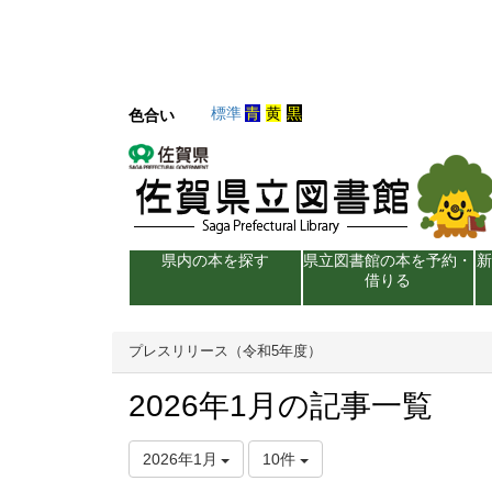
標準
青
黄
黒
色合い
県内の本を探す
県立図書館の本を予約・
借りる
プレスリリース（令和5年度）
2026年1月の記事一覧
2026年1月
10件