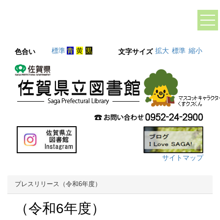
標準
青
黄
黒
拡大
標準
縮小
色合い
文字サイズ
サイトマップ
プレスリリース（令和6年度）
（令和6年度）