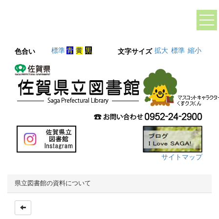
標準
青
黄
黒
拡大
標準
縮小
色合い
文字サイズ
サイトマップ
県立図書館の資料について