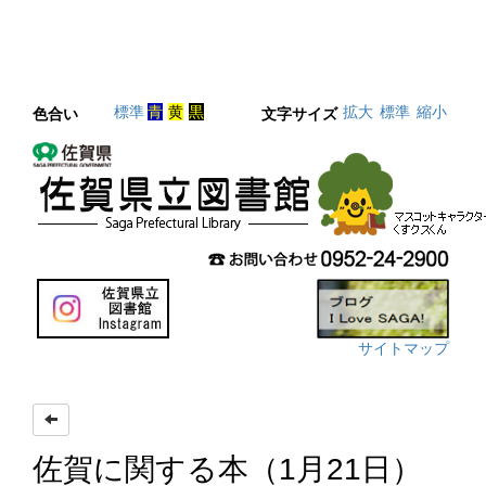
標準
青
黄
黒
拡大
標準
縮小
色合い
文字サイズ
サイトマップ
佐賀に関する本（1月21日）