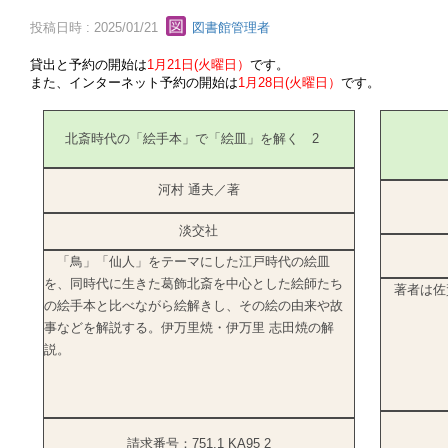
投稿日時 : 2025/01/21
図書館管理者
貸出と予約の開始は
1月21日(火曜日）
です。
また、インターネット予約の開始は
1月28日(火曜日）
です。
北斎時代の「絵手本」で「絵皿」を解く 2
河村 通夫／著
淡交社
「鳥」「仙人」をテーマにした江戸時代の絵皿
を、同時代に生きた葛飾北斎を中心とした絵師たち
著者は佐
の絵手本と比べながら絵解きし、その絵の由来や故
事などを解説する。伊万里焼・伊万里 志田焼の解
説。
請求番号：751.1 KA95 2