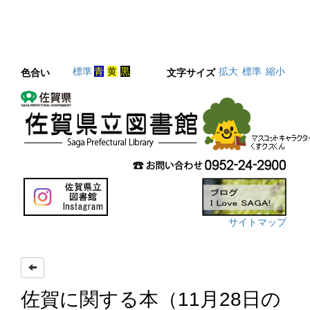
標準
青
黄
黒
拡大
標準
縮小
色合い
文字サイズ
サイトマップ
佐賀に関する本（11月28日の