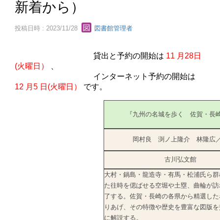
新着から）
投稿日時 : 2023/11/28
図書館管理者
貸出と予約の開始は
11
月28日
(火曜日）
、
インターネット予約の開始は
12
月5
日(火曜日）
です。
『九州の名城を歩く 佐賀・長
岡村良 渕ノ上隆介 林隆広
古川弘文館
大村・鍋島・龍造寺・有馬・松浦氏ら群
た往時を偲ばせる空堀や土塁、曲輪が訪
了する。佐賀・長崎の各県から精選した
りあげ、その特徴や歴史を豊富な図版を
に解説する。