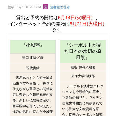
投稿日時 : 2019/05/14
図書館管理者
貸出と予約の開始は
5月14日(火曜日）
、
インターネット予約の開始は
5月21日(火曜日）
です。
『小城藩』
『シーボルトが見
た日本の水辺の原
風景』
野口 朋隆／著
細谷 和海／編著
現代書館
東海大学出版部
善悪思わずとも矩を踰え
ぬ生き方を目指し、将軍に
シーボルト淡水魚コレク
仕えながら幕府との関係安
ションを分類学的に再査し
定に奔走した鍋島元茂が立
た最新の知見と、ライデン
藩。新しい仏教黄檗宗や、
自然史博物館に所蔵されて
西洋医学を導入し栄えた、
いる膨大な文献資料を紹
進取の気性に富んだ小城藩
介。従来のシーボルト研究