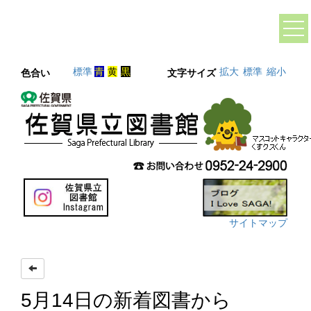
標準
青
黄
黒
拡大
標準
縮小
色合い
文字サイズ
サイトマップ
5月14日の新着図書から