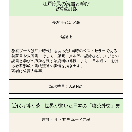
江戸庶民の読書と学び
増補改訂版
長友 千代治／著
勉誠社
教養ブームは江戸時代にもあった! 当時のベストセラーである
啓蒙書や教養書、そして、版元・貸本屋の記録など、人びとの
読書と学びの痕跡を残す諸資料の博捜により、日本近世におけ
る教養形成・書物流通の実情を描き出す。
著者は佐賀大学卒。
請求番号：019 N24
近代万博と茶 世界が驚いた日本の「喫茶外交」史
吉野 亜湖・井戸 幸一／共著