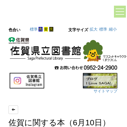
標準
青
黄
黒
拡大
標準
縮小
色合い
文字サイズ
サイトマップ
佐賀に関する本（6月10日）