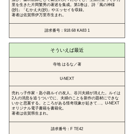
里を生きた片岡繁男の著述を集成。第1巻は、詩「風の神様
(抄)」「むかえ火(抄)」やエッセイを収録。
著者は佐賀県伊万里市生まれ。
請求番号：918.68 KA83 1
そういえば最近
寺地 はるな／著
U-NEXT
売れっ子作家・匙小路ルイの友人、谷川夫婦が消えた。ルイは
2人の消息を追うついでに、夫婦のことを新作の題材にできな
いかと思案する。ところがある怪奇現象が起きて…。U-NEXT
オリジナル電子書籍を書籍化。
著者は佐賀県生まれ。
請求番号：F TE42