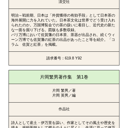
淡交社
明治～戦前期、日本は「外貨獲得の有効手段」として日本茶の
海外展開に力を入れていた。日本茶文化は世界でどう受け入れ
られたのか。万国博覧会での茶の扱いに着目し、近代史の新た
な一面を掘り下げる。図版も多数収録。
パリ万博において佐賀藩の日本茶、茶器が出品され、続くウィ
ーン万博でも佐賀藩の紅茶の出品があったこと等を紹介。「コ
ラム 佐賀と紅茶」を掲載。
請求番号：619.8 Y92
片岡繁男著作集 第1巻
片岡 繁男／著
片岡 英男／編
作品社
詩人として産土・伊万里を謳い、作家としてその風土や歴史を
描き、歯科医師として郷土の人々に尽くし、生涯に亘って伊万