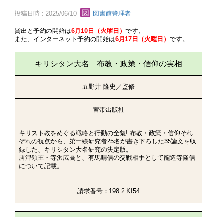
投稿日時 : 2025/06/10
図書館管理者
貸出と予約の開始は
6月10日（火曜日）
です。
また、インターネット予約の開始は
6月17日（火曜日）
です。
キリシタン大名 布教・政策・信仰の実相
五野井 隆史／監修
宮帯出版社
キリスト教をめぐる戦略と行動の全貌! 布教・政策・信仰それ
ぞれの視点から、第一線研究者25名が書き下ろした35論文を収
録した、キリシタン大名研究の決定版。
唐津領主・寺沢広高と、有馬晴信の交戦相手として龍造寺隆信
について記載。
請求番号：198.2 KI54