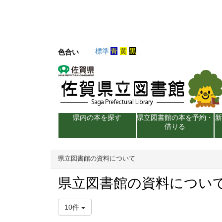
標準
青
黄
黒
色合い
県内の本を探す
県立図書館の本を予約・
借りる
県立図書館の資料について
県立図書館の資料につい
10件