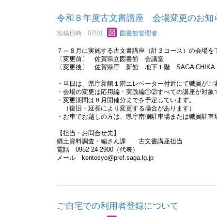
令和８年度古文書講座 会場変更のお知
投稿日時 : 07/01
図書館管理者
７～８月に実施する古文書講座（計３コース）の会場を
〔変更前〕 佐賀県立図書館 会議室
〔変更後〕 佐賀県庁 新館 地下１階 SAGA CHIK
・当日は、県庁新館１階エレベーター付近にて職員がご
・会場の変更は応用編・実践編①②すべての講座が対象
・変更期間は８月開催分までを予定しています。
（復旧・延長により変更する場合があります）
・お車でお越しの方は、県庁南側駐車場または職員駐車
【担当・お問合せ先】
郷土資料調査・編さん課 古文書講座担当
電話 0952-24-2900（代表）
メール kentosyo@pref.saga.lg.jp
ご自宅での利用者登録について