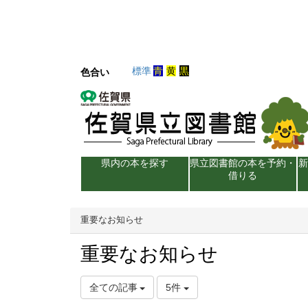
標準
青
黄
黒
色合い
県内の本を探す
県立図書館の本を予約・
借りる
重要なお知らせ
重要なお知らせ
全ての記事
5件