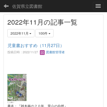
佐賀県立図書館
Toggl
2022年11月の記事一覧
2022年11月
100件
児童書おすすめ（11月27日）
投稿日時 : 2022/11/27
図書館管理者
しょめい
書名
：『雑木林の２０年 里山の自然』