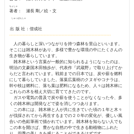
ちょしゃ
著者
： 瀬長 剛／絵・文
しゅっぱんしゃ
出版社
：偕成社
--------------------------------------------------------------------
人の暮らしと深いつながりを持つ森林を里山といいます。
そこには雑木林があり、多様で豊かな環境の中にたくさんの
生き物が暮らしています。
雑木林という言葉が一般的に知られるようになったのは、
明治の文豪国木田独歩が、代表作『武蔵野』で取り上げてか
らだと言われています。戦前までの日本では、炭や薪を燃料
にして暮らしていました。落葉広葉樹のクヌギやコナラは、
幹や枝は燃料に、落ち葉は肥料になるため、人々は雑木林に
これらの木を植え大切に育ててきたのです。
ガスや電気の普及で炭や薪を使うことがなくなった今、多
くの雑木林は開発などで姿を消しつつあります。
この本には、雑木林と人が共に生きていた頃の１年と木々
が伐採されてから再生するまでの２０年の変化が、優しい風
合いの色鉛筆画で描かれています。雑木林を知らない人でも
この本を開けば、豊かな自然の中で生きる動植物にふれた
り、四季の美しさを感じることができるはずです。