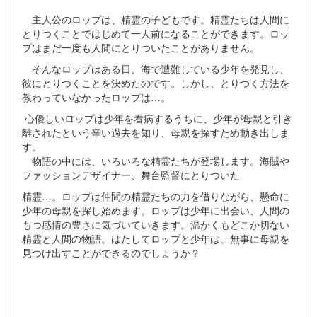
主人公のロップは、精霊の子どもです。精霊たちは人間に
とりつくことではじめて一人前になることができます。ロッ
プはまだ一度も人間にとりついたことがありません。
そんなロップはある日、海で遭難している少年を発見し、
彼にとりつくことを決めたのです。しかし、とりつく方法を
教わっていなかったロップは…。
心優しいロップは少年を看病するうちに、少年が母親と引き
離されたという辛い過去を知り、母親を探すため動き出しま
す。
物語の中には、いろいろな精霊たちが登場します。海賊や
ファッションデザイナー、舞台監督にとりついた
精霊…。ロップは仲間の精霊たちの力を借りながら、懸命に
少年の母親を探し始めます。ロップは少年に出会い、人間の
もつ感情の豊さに気づいていきます。温かくもどこか切ない
精霊と人間の物語。はたしてロップと少年は、無事に母親を
見つけ出すことができるのでしょうか？