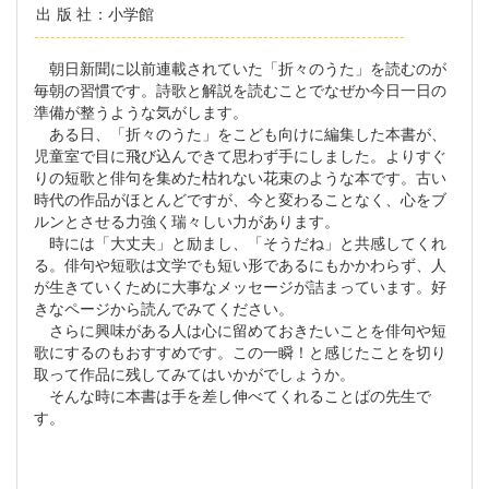
出版社
：小学館
--------------------------------------------------------------------
朝日新聞に以前連載されていた「折々のうた」を読むのが
毎朝の習慣です。詩歌と解説を読むことでなぜか今日一日の
準備が整うような気がします。
ある日、「折々のうた」をこども向けに編集した本書が、
児童室で目に飛び込んできて思わず手にしました。よりすぐ
りの短歌と俳句を集めた枯れない花束のような本です。古い
時代の作品がほとんどですが、今と変わることなく、心をブ
ルンとさせる力強く瑞々しい力があります。
時には「大丈夫」と励まし、「そうだね」と共感してくれ
る。俳句や短歌は文学でも短い形であるにもかかわらず、人
が生きていくために大事なメッセージが詰まっています。好
きなページから読んでみてください。
さらに興味がある人は心に留めておきたいことを俳句や短
歌にするのもおすすめです。この一瞬！と感じたことを切り
取って作品に残してみてはいかがでしょうか。
そんな時に本書は手を差し伸べてくれることばの先生で
す。