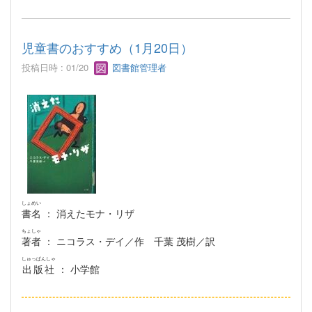
児童書のおすすめ（1月20日）
投稿日時 : 01/20
図書館管理者
しょめい
書名
： 消えたモナ・リザ
ちょしゃ
著者
： ニコラス・デイ／作 千葉 茂樹／訳
しゅっぱんしゃ
出版社
： 小学館