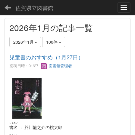
佐賀県立図書館
Toggl
2026年1月の記事一覧
2026年1月
100件
児童書のおすすめ（1月27日）
投稿日時 : 01/27
図書館管理者
しょめい
書名
： 芥川龍之介の桃太郎
ちょしゃ