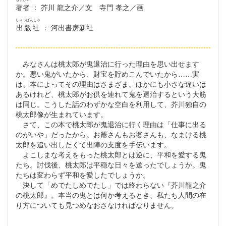
著者
： 芥川 龍之介／文 寺門 孝之／画
しゅっぱんしゃ
出版社
： 河出書房新社
みなさんは桃太郎が鬼退治に行った理由を思い出せます
か。悪い鬼がいたから、財宝を貯めこんでいたから……実
は、本によってその理由はさまざま。ほかにも小さな違いは
あるけれど、桃太郎がお供を連れて鬼を退治するという大筋
は同じ。こうした話のわずかな空白を利用して、芥川独自の
桃太郎像が生まれています。
さて、この本で桃太郎が鬼退治に行く理由は「仕事に出る
のがいや」だったから。お爺さんもお婆さんも、なまける桃
太郎を追い出したくて出陣の支度を手伝います。
よこしまな考えをもった桃太郎とは逆に、平和を愛する鬼
たち。討伐後、桃太郎は平穏な日々を送ったでしょうか。鬼
たちは変わらず平和を愛したでしょうか。
決して「めでたしめでたし」では終わらない『芥川龍之介
の桃太郎』。本当の鬼とは何か考えるとき、私たち人間の在
り方についても見つめなおさなければなりません。