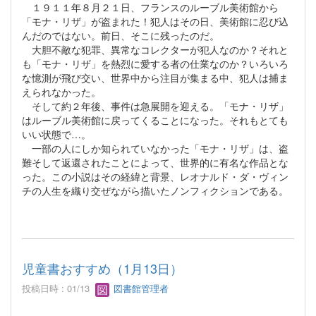
１９１１年８月２１日、フランスのルーブル美術館から
「モナ・リザ」が盗まれた！犯人はその日、美術館に忍び込
んだのではない。前日、そこに残ったのだ。
大胆不敵な犯罪、異常なコレクターが犯人なのか？それと
も「モナ・リザ」を熱烈に愛する者の仕業なのか？いろいろ
な憶測が飛び交い、世界中から注目が集まる中、犯人は捕ま
えられなかった。
そして約２年後、事件は急展開を迎える。「モナ・リザ」
はルーブル美術館に戻ってくることになった。それもとても
いい状態で…。
一部の人にしか知られていなかった「モナ・リザ」は、盗
難そして返還されたことによって、世界的に有名な作品とな
った。この小説はその経緯と背景、レオナルド・ダ・ヴィン
チの人生を織り交ぜながら描いたノンフィクションである。
児童書おすすめ（1月13日）
投稿日時 : 01/13
図書館管理者