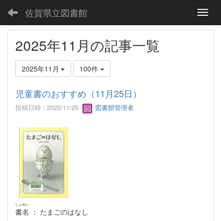
佐賀県立図書館
Toggl
2025年11月の記事一覧
2025年11月
100件
児童書のおすすめ（11月25日）
投稿日時 : 2025/11/25
図書館管理者
しょめい
書名
： たまごのはなし