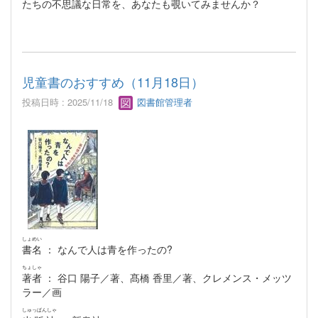
たちの不思議な日常を、あなたも覗いてみませんか？
児童書のおすすめ（11月18日）
投稿日時 : 2025/11/18
図書館管理者
しょめい
書名
： なんで人は青を作ったの?
ちょしゃ
著者
： 谷口 陽子／著、髙橋 香里／著、クレメンス・メッツ
ラー／画
しゅっぱんしゃ