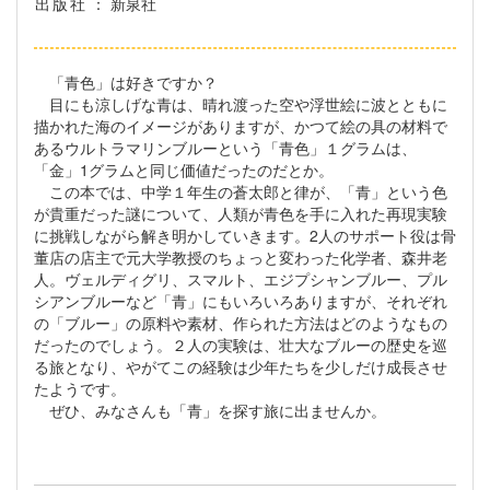
出版社
： 新泉社
「青色」は好きですか？
目にも涼しげな青は、晴れ渡った空や浮世絵に波とともに
描かれた海のイメージがありますが、かつて絵の具の材料で
あるウルトラマリンブルーという「青色」１グラムは、
「金」1グラムと同じ価値だったのだとか。
この本では、中学１年生の蒼太郎と律が、「青」という色
が貴重だった謎について、人類が青色を手に入れた再現実験
に挑戦しながら解き明かしていきます。2人のサポート役は骨
董店の店主で元大学教授のちょっと変わった化学者、森井老
人。ヴェルディグリ、スマルト、エジプシャンブルー、プル
シアンブルーなど「青」にもいろいろありますが、それぞれ
の「ブルー」の原料や素材、作られた方法はどのようなもの
だったのでしょう。２人の実験は、壮大なブルーの歴史を巡
る旅となり、やがてこの経験は少年たちを少しだけ成長させ
たようです。
ぜひ、みなさんも「青」を探す旅に出ませんか。