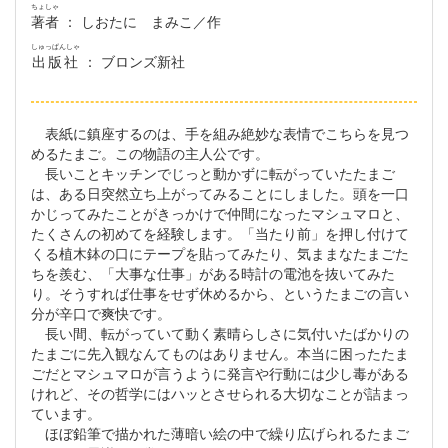
ちょしゃ
著者
： しおたに まみこ／作
しゅっぱんしゃ
出版社
： ブロンズ新社
表紙に鎮座するのは、手を組み絶妙な表情でこちらを見つ
めるたまご。この物語の主人公です。
長いことキッチンでじっと動かずに転がっていたたまご
は、ある日突然立ち上がってみることにしました。頭を一口
かじってみたことがきっかけで仲間になったマシュマロと、
たくさんの初めてを経験します。「当たり前」を押し付けて
くる植木鉢の口にテープを貼ってみたり、気ままなたまごた
ちを羨む、「大事な仕事」がある時計の電池を抜いてみた
り。そうすれば仕事をせず休めるから、というたまごの言い
分が辛口で爽快です。
長い間、転がっていて動く素晴らしさに気付いたばかりの
たまごに先入観なんてものはありません。本当に困ったたま
ごだとマシュマロが言うように発言や行動には少し毒がある
けれど、その哲学にはハッとさせられる大切なことが詰まっ
ています。
ほぼ鉛筆で描かれた薄暗い絵の中で繰り広げられるたまご