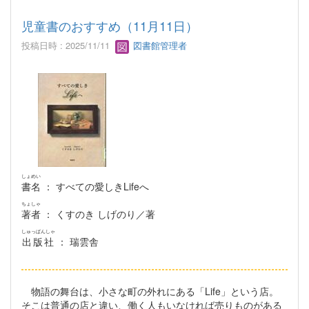
児童書のおすすめ（11月11日）
投稿日時 : 2025/11/11
図書館管理者
しょめい
書名
： すべての愛しきLifeへ
ちょしゃ
著者
： くすのき しげのり／著
しゅっぱんしゃ
出版社
： 瑞雲舎
物語の舞台は、小さな町の外れにある「Life」という店。
そこは普通の店と違い、働く人もいなければ売りものがある