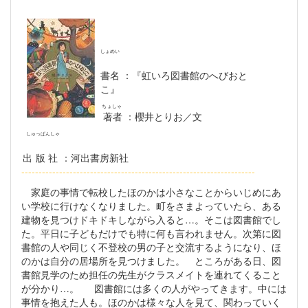
しょめい
書名
：『虹いろ図書館のへびおと
こ』
ちょしゃ
著者
：櫻井とりお／文
しゅっぱんしゃ
出版社
：河出書房新社
--------------------------------------------------------------------
家庭の事情で転校したほのかは小さなことからいじめにあ
い学校に行けなくなりました。町をさまよっていたら、ある
建物を見つけドキドキしながら入ると…。そこは図書館でし
た。平日に子どもだけでも特に何も言われません。次第に図
書館の人や同じく不登校の男の子と交流するようになり、ほ
のかは自分の居場所を見つけました。 ところがある日、図
書館見学のため担任の先生がクラスメイトを連れてくること
が分かり…。 図書館には多くの人がやってきます。中には
事情を抱えた人も。ほのかは様々な人を見て、関わっていく