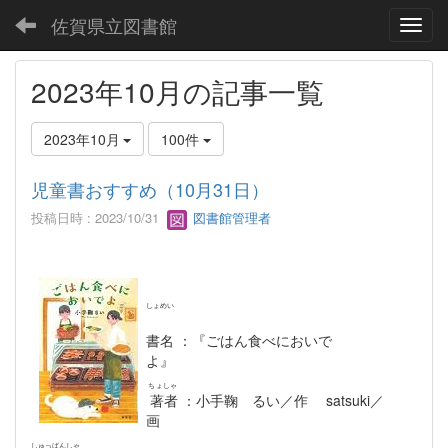
佐賀県立図書館
Toggl
2023年10月の記事一覧
2023年10月
100件
児童書おすすめ（10月31日）
投稿日時 : 2023/10/31
図書館管理者
しょめい
書名
：『ごはん食べにおいで
よ』
ちょしゃ
著者
：小手鞠 るい／作 satsuki／
画
しゅっぱんしゃ