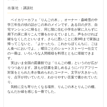
出版社
：講談社
--------------------------------------------------------------------
ベイカリーカフェ「りんごの木」。オーナー・森崎雪の中
学三年生の頃の話がこの本のメインです。ある日の夕方、自
宅マンションに帰ると、同じ階に住む小学生が家に入らずに
廊下の床に座りこんで膝をかかえていました。声をかければ
鍵をなくしたといいます。さらに悪いことに夜9時まで家族は
帰ってこないと。「よかったら、これからぼくんちに、ごは
ん食べにおいでよ。」曜日ごとのショートストーリー仕立て
の一冊は、いろいろな人間模様を料理とともに堪能できま
す。
実はいま全国の図書館では「りんごの棚」というのが広が
りつつあります。誰もが読書を楽しめるようにバリアフリー
対策をとられた本が集められたコーナー。文字が大きかった
り、点字が付いていたり、わかりやすい言葉で書かれていた
り。
気軽に立ち寄りたくなる場所、りんごの木とりんごの棚。
なんだか縁を感じる一冊でした。