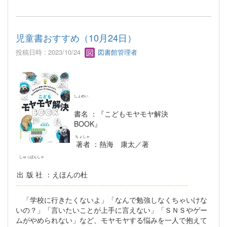
児童書おすすめ（10月24日）
投稿日時 : 2023/10/24
図書館管理者
しょめい
書名
：『こどもモヤモヤ解決
BOOK』
ちょしゃ
著者
：熱海 康太／著
しゅっぱんしゃ
出版社
：えほんの杜
--------------------------------------------------------------------
「学校に行きたくないよ」「なんで勉強しなくちゃいけな
いの？」「言いたいことが上手に言えない」「ＳＮＳやゲー
ムがやめられない」など、モヤモヤする悩みを一人で抱えて