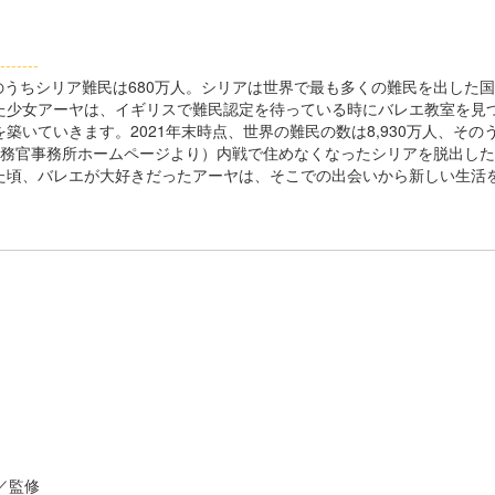
-------
そのうちシリア難民は680万人。シリアは世界で最も多くの難民を出した
た少女アーヤは、イギリスで難民認定を待っている時にバレエ教室を見
いていきます。2021年末時点、世界の難民の数は8,930万人、その
弁務官事務所ホームページより）内戦で住めなくなったシリアを脱出し
た頃、バレエが大好きだったアーヤは、そこでの出会いから新しい生活
ると楽しい地図』
／監修