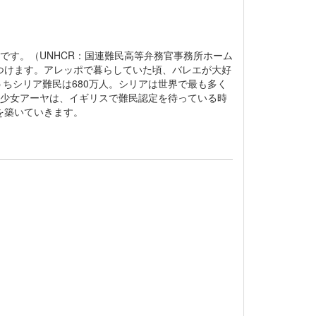
国です。（UNHCR：国連難民高等弁務官事務所ホーム
つけます。アレッポで暮らしていた頃、バレエが大好
うちシリア難民は680万人。シリアは世界で最も多く
た少女アーヤは、イギリスで難民認定を待っている時
を築いていきます。