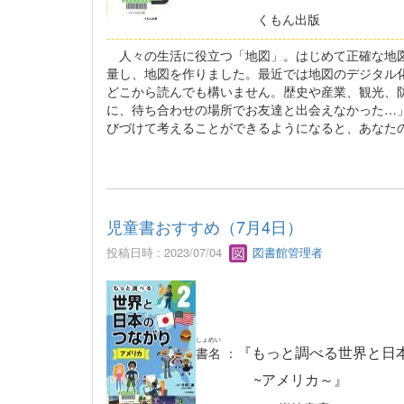
くもん出版
----------------------------------------------------------
--------
人々の生活に役立つ「地図」。はじめて正確な地図
量し、地図を作りました。最近では地図のデジタル
どこから読んでも構いません。歴史や産業、観光、
に、待ち合わせの場所でお友達と出会えなかった…
びづけて考えることができるようになると、あなた
児童書おすすめ（7月4日）
投稿日時 : 2023/07/04
図書館管理者
しょめい
『もっと調べる世界と日本
書名
：
~アメリカ～』