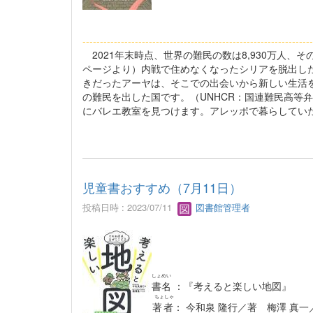
----------------------------------------------------------
--------
2021年末時点、世界の難民の数は8,930万人、
ページより）内戦で住めなくなったシリアを脱出し
きだったアーヤは、そこでの出会いから新しい生活を築
の難民を出した国です。（UNHCR：国連難民高等
にバレエ教室を見つけます。アレッポで暮らしてい
児童書おすすめ（7月11日）
投稿日時 : 2023/07/11
図書館管理者
しょめい
書名
：『考え
ちょしゃ
著者
： 今和泉 隆行／著 梅澤 真一