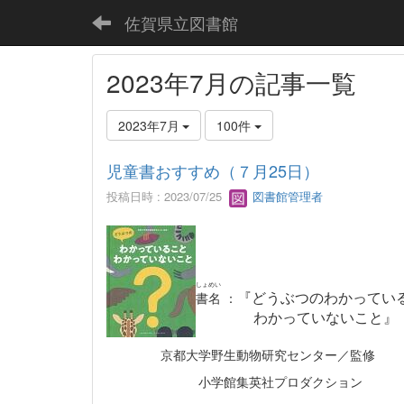
佐賀県立図書館
2023年7月の記事一覧
2023年7月
100件
児童書おすすめ（７月25日）
投稿日時 : 2023/07/25
図書館管理者
しょめい
『
どうぶつのわかってい
書名
：
わかっていないこと
』
京都大学野生動物研究センター／監修
小学館集英社プロダクション