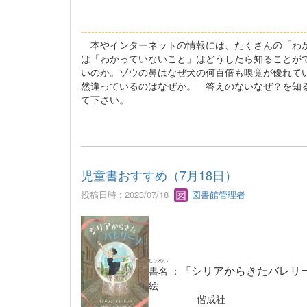
----------------------------------------------------------
--------
本やインターネットの情報には、たくさんの「わか
は「わかっていないこと」はどうしたら知ることが
いのか。ゾウの鼻はなぜ犬の何百倍も嗅覚が優れて
然違っているのはなぜか。 答えのないなぜ？を知
て下さい。
児童書おすすめ（7月18日）
投稿日時 : 2023/07/18
図書館管理者
しょめい
『シリアからきたバレリ
書名
：
絵
偕成社