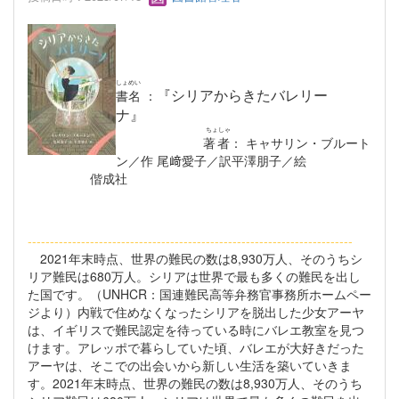
しょめい
『シリアからきたバレリー
書名
：
ナ』
ちょしゃ
著者
： キャサリン・ブルート
ン／作 尾﨑愛子／訳平澤朋子／絵
偕成社
----------------------------------------------------------
---------------
2021年末時点、世界の難民の数は8,930万人、そのうちシ
リア難民は680万人。シリアは世界で最も多くの難民を出し
た国です。（UNHCR：国連難民高等弁務官事務所ホームペー
ジより）内戦で住めなくなったシリアを脱出した少女アーヤ
は、イギリスで難民認定を待っている時にバレエ教室を見つ
けます。アレッポで暮らしていた頃、バレエが大好きだった
アーヤは、そこでの出会いから新しい生活を築いていきま
す。2021年末時点、世界の難民の数は8,930万人、そのうち