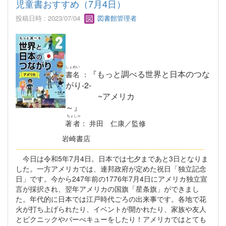
児童書おすすめ（7月4日）
投稿日時 : 2023/07/04
図書館管理者
しょめい
『もっと調べる世界と日本のつな
書名
：
がり-2-
~アメリカ
～』
ちょしゃ
著者
： 井田 仁康／監修
岩崎書店
----------------------------------------------------------
-----------------
今日は令和5年7月4日。日本では七夕まであと3日となりま
した。一方アメリカでは、連邦政府が定めた祝日「独立記念
日」です。今から247年前の1776年7月4日にアメリカ独立宣
言が採択され、翌年アメリカの国旗「星条旗」ができまし
た。年代的に日本では江戸時代ごろの出来事です。各地で花
火が打ち上げられたり、イベントが開かれたり、家族や友人
とピクニックやバーべキューをしたり！アメリカではとても