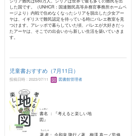
シリア難民は680万人。シリアは世界で最も多くの難民を出
した国です。（UNHCR：国連難民高等弁務官事務所ホームペ
ージより）内戦で住めなくなったシリアを脱出した少女アー
ヤは、イギリスで難民認定を待っている時にバレエ教室を見
つけます。アレッポで暮らしていた頃、バレエが大好きだっ
たアーヤは、そこでの出会いから新しい生活を築いていきま
す。
児童書おすすめ（7月11日）
投稿日時 : 2023/07/11
図書館管理者
しょめい
書名
：『考えると楽しい地
図』
ちょしゃ
著者
： 今和泉 隆行／著 梅澤 真一／監修