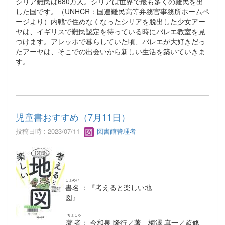
シリア難民は680万人。シリアは世界で最も多くの難民を出
した国です。（UNHCR：国連難民高等弁務官事務所ホームペ
ージより）内戦で住めなくなったシリアを脱出した少女アー
ヤは、イギリスで難民認定を待っている時にバレエ教室を見
つけます。アレッポで暮らしていた頃、バレエが大好きだっ
たアーヤは、そこでの出会いから新しい生活を築いていきま
す。
児童書おすすめ（7月11日）
投稿日時 : 2023/07/11
図書館管理者
しょめい
書名
：『考えると楽しい地
図』
ちょしゃ
著者
： 今和泉 隆行／著 梅澤 真一／監修