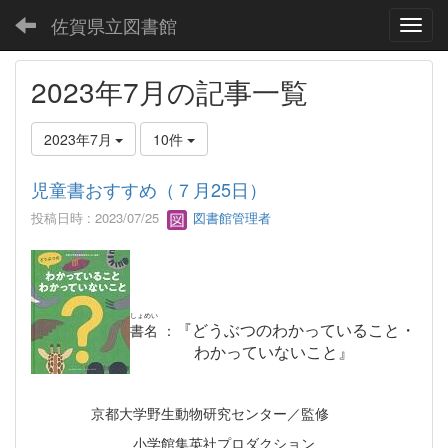
佐賀県立図書館
Toggl
2023年7月の記事一覧
2023年7月
10件
児童書おすすめ（７月25日）
投稿日時 : 2023/07/25
図書館管理者
しょめい
『
どうぶつのわかっていること・
書名
：
わかっていないこと
』
京都大学野生動物研究センター／監修
小学館集英社プロダクション