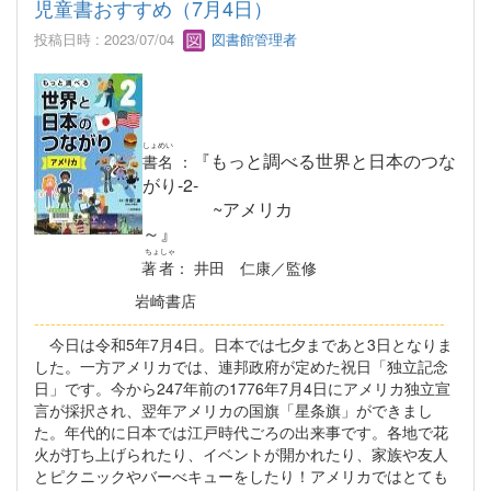
児童書おすすめ（7月4日）
投稿日時 : 2023/07/04
図書館管理者
しょめい
『もっと調べる世界と日本のつな
書名
：
がり-2-
~アメリカ
～』
ちょしゃ
著者
： 井田 仁康／監修
岩崎書店
----------------------------------------------------------
-----------------
今日は令和5年7月4日。日本では七夕まであと3日となりま
した。一方アメリカでは、連邦政府が定めた祝日「独立記念
日」です。今から247年前の1776年7月4日にアメリカ独立宣
言が採択され、翌年アメリカの国旗「星条旗」ができまし
た。年代的に日本では江戸時代ごろの出来事です。各地で花
火が打ち上げられたり、イベントが開かれたり、家族や友人
とピクニックやバーべキューをしたり！アメリカではとても