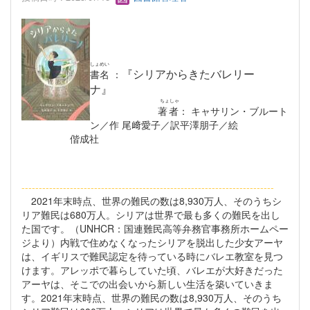
しょめい
『シリアからきたバレリー
書名
：
ナ』
ちょしゃ
著者
： キャサリン・ブルート
ン／作 尾﨑愛子／訳平澤朋子／絵
偕成社
----------------------------------------------------------
---------------
2021年末時点、世界の難民の数は8,930万人、そのうちシ
リア難民は680万人。シリアは世界で最も多くの難民を出し
た国です。（UNHCR：国連難民高等弁務官事務所ホームペー
ジより）内戦で住めなくなったシリアを脱出した少女アーヤ
は、イギリスで難民認定を待っている時にバレエ教室を見つ
けます。アレッポで暮らしていた頃、バレエが大好きだった
アーヤは、そこでの出会いから新しい生活を築いていきま
す。2021年末時点、世界の難民の数は8,930万人、そのうち