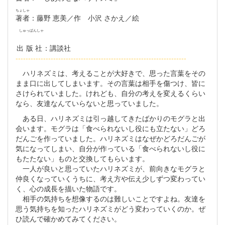
ちょしゃ
著者
：藤野 恵美／作 小沢 さかえ／絵
しゅっぱんしゃ
出版社
：講談社
--------------------------------------------------------------------
ハリネズミは、考えることが大好きで、思った言葉をその
まま口に出してしまいます。その言葉は相手を傷つけ、皆に
さけられていました。けれども、自分の考えを変えるくらい
なら、友達なんていらないと思っていました。
ある日、ハリネズミは引っ越してきたばかりのモグラと出
会います。モグラは「食べられないし役にも立たない」どろ
だんごを作っていました。ハリネズミはなぜかどろだんごが
気になってしまい、自分が作っている「食べられないし役に
もたたない」ものと交換してもらいます。
一人が良いと思っていたハリネズミが、前向きなモグラと
仲良くなっていくうちに、考え方や伝え少しずつ変わってい
く、心の成長を描いた物語です。
相手の気持ちを想像するのは難しいことですよね。友達を
思う気持ちを知ったハリネズミがどう変わっていくのか。ぜ
ひ読んで確かめてみてください。