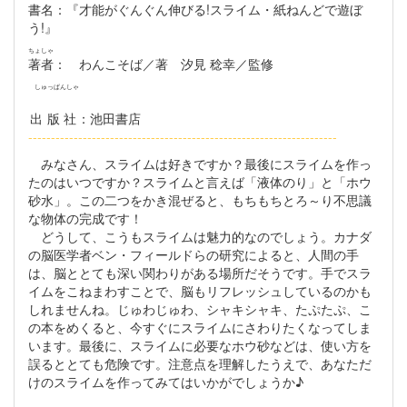
書名
：『才能がぐんぐん伸びる!スライム・紙ねんどで遊ぼ
う!』
ちょしゃ
著者
： わんこそば／著 汐見 稔幸／監修
しゅっぱんしゃ
出版社
：池田書店
--------------------------------------------------------------------
みなさん、スライムは好きですか？最後にスライムを作っ
たのはいつですか？スライムと言えば「液体のり」と「ホウ
砂水」。この二つをかき混ぜると、もちもちとろ～り不思議
な物体の完成です！
どうして、こうもスライムは魅力的なのでしょう。カナダ
の脳医学者ベン・フィールドらの研究によると、人間の手
は、脳ととても深い関わりがある場所だそうです。手でスラ
イムをこねまわすことで、脳もリフレッシュしているのかも
しれませんね。じゅわじゅわ、シャキシャキ、たぷたぷ、こ
の本をめくると、今すぐにスライムにさわりたくなってしま
います。最後に、スライムに必要なホウ砂などは、使い方を
誤るととても危険です。注意点を理解したうえで、あなただ
けのスライムを作ってみてはいかがでしょうか♪