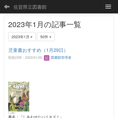
佐賀県立図書館
Toggl
2023年1月の記事一覧
2023年1月
50件
児童書おすすめ（1月29日）
投稿日時 : 2023/01/29
図書館管理者
しょめい
書名
：『しあわせなハリネズミ』