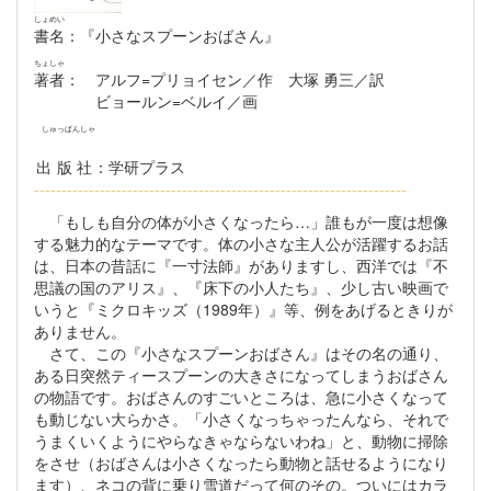
しょめい
書名
：『小さなスプーンおばさん』
ちょしゃ
著者
： アルフ=プリョイセン／作 大塚 勇三／訳
ビョールン=ベルイ／画
しゅっぱんしゃ
出版社
：学研プラス
--------------------------------------------------------------------
「もしも自分の体が小さくなったら…」誰もが一度は想像
する魅力的なテーマです。体の小さな主人公が活躍するお話
は、日本の昔話に『一寸法師』がありますし、西洋では『不
思議の国のアリス』、『床下の小人たち』、少し古い映画で
いうと『ミクロキッズ（1989年）』等、例をあげるときりが
ありません。
さて、この『小さなスプーンおばさん』はその名の通り、
ある日突然ティースプーンの大きさになってしまうおばさん
の物語です。おばさんのすごいところは、急に小さくなって
も動じない大らかさ。「小さくなっちゃったんなら、それで
うまくいくようにやらなきゃならないわね」と、動物に掃除
をさせ（おばさんは小さくなったら動物と話せるようになり
ます）、ネコの背に乗り雪道だって何のその。ついにはカラ