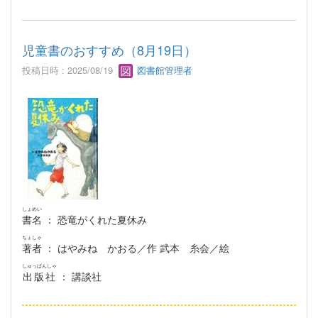
児童書のおすすめ（8月19日）
投稿日時 : 2025/08/19
図書館管理者
しょめい
書名
： 恐竜がくれた夏休み
ちょしゃ
著者
： はやみね かおる／作 武本 糸会／絵
しゅっぱんしゃ
出版社
： 講談社