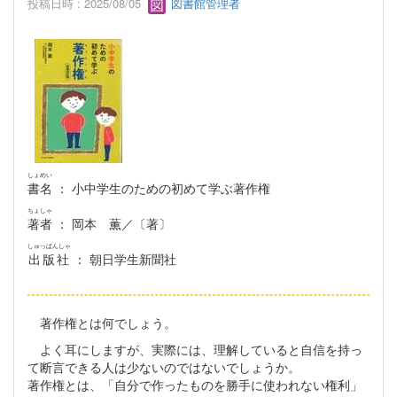
投稿日時 : 2025/08/05
図書館管理者
しょめい
書名
： 小中学生のための初めて学ぶ著作権
ちょしゃ
著者
： 岡本 薫／〔著〕
しゅっぱんしゃ
出版社
： 朝日学生新聞社
著作権とは何でしょう。
よく耳にしますが、実際には、理解していると自信を持っ
て断言できる人は少ないのではないでしょうか。
著作権とは、「自分で作ったものを勝手に使われない権利」