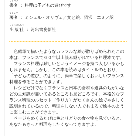
しょめい
書名
： 料理は子どもの遊びです
ちょしゃ
著者
： ミシェル・オリヴェ／文と絵、猫沢 エミ／訳
しゅっぱんしゃ
出版社
： 河出書房新社
色鉛筆で描いたようなカラフルな絵が散りばめられたこの
本は、フランスで６０年以上読み継がれている料理本です。
フランス料理は難しいというイメージを持つ人もいるかも
しれません。しかし、この本を読めばタイトルのとおり、
「子どもの遊び」のように、簡単で楽しくおいしいフランス
料理を作ることができます。
レシピだけでなくフランスと日本の食材や道具のちがいな
どの豆知識が書いてあるところも見どころです。本格的なフ
ランス料理のルセット（作り方）がたくさんの絵でやさしく
説明されているので、料理をしない人でもまるで絵本のよう
に楽しむことができます。
ページをめくるたびに色とりどりの食べ物を見ていると、
あなたもきっと料理をしたくなってきますよ。