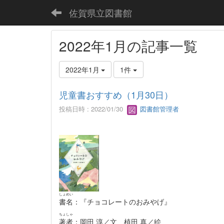
佐賀県立図書館
2022年1月の記事一覧
2022年1月
1件
児童書おすすめ（1月30日）
投稿日時 : 2022/01/30
図書館管理者
しょめい
書名
：『チョコレートのおみやげ』
ちょしゃ
著者
：岡田 淳／文 植田 真／絵