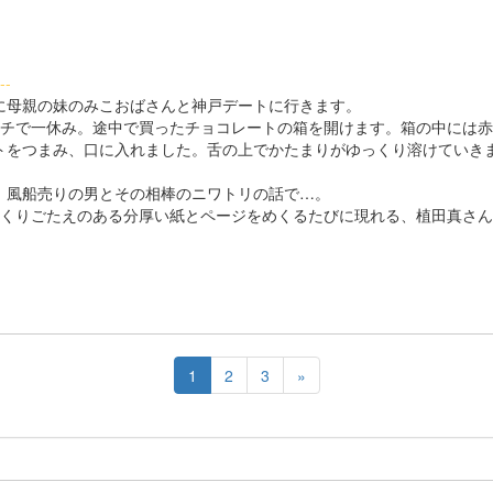
--
母親の妹のみこおばさんと神戸デートに行きます。
チで一休み。途中で買ったチョコレートの箱を開けます。箱の中には赤
トをつまみ、口に入れました。舌の上でかたまりがゆっくり溶けていき
風船売りの男とその相棒のニワトリの話で…。
くりごたえのある分厚い紙とページをめくるたびに現れる、植田真さん
1
2
3
»