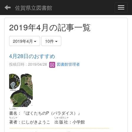
佐賀県立図書館
Toggl
2019年4月の記事一覧
2019年4月
10件
4月28日のおすすめ
投稿日時 : 2019/04/28
図書館管理者
しょめい
書名
：『ぼくたちのP（パラダイス）』
ちょしゃ
しゅっぱんしゃ
著者
：にしがきようこ
出版社
：小学館
--------------------------------------------------------------------