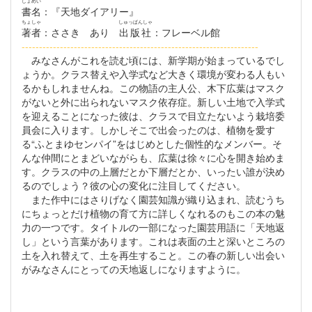
しょめい
書名
：『天地ダイアリー』
ちょしゃ
しゅっぱんしゃ
著者
：ささき あり
出版社
：フレーベル館
--------------------------------------------------------------------
みなさんがこれを読む頃には、新学期が始まっているでし
ょうか。クラス替えや入学式など大きく環境が変わる人もい
るかもしれませんね。この物語の主人公、木下広葉はマスク
がないと外に出られないマスク依存症。新しい土地で入学式
を迎えることになった彼は、クラスで目立たないよう栽培委
員会に入ります。しかしそこで出会ったのは、植物を愛す
る“ふとまゆセンパイ”をはじめとした個性的なメンバー。そ
んな仲間にとまどいながらも、広葉は徐々に心を開き始めま
す。クラスの中の上層だとか下層だとか、いったい誰が決め
るのでしょう？彼の心の変化に注目してください。
また作中にはさりげなく園芸知識が織り込まれ、読むうち
にちょっとだけ植物の育て方に詳しくなれるのもこの本の魅
力の一つです。タイトルの一部になった園芸用語に「天地返
し」という言葉があります。これは表面の土と深いところの
土を入れ替えて、土を再生すること。この春の新しい出会い
がみなさんにとっての天地返しになりますように。