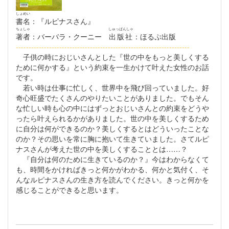
しょめい
書名
：『ルピナスさん』
ちょしゃ
しゅっぱんしゃ
著者
：バーバラ・クーニー
出版社
：ほるぷ出版
--------------------------------------------------------------------
子供の時におじいさんとした『世の中をもっと美しくする
ために何かする』という約束を一生かけて叶えた女性のお話
です。
若い時は仕事に忙しく、世界中を飛び回っていました。好
奇心旺盛でたくさんのやりたいことがありました。でもそん
な忙しい時も心の中にはずっとおじいさんとの約束をどうや
ったら叶えられるかがありました。世の中を美しくするため
に自分は何ができるのか？美しくするとはどういったことな
のか？その思いを常に胸に抱いて生きていました。さてルピ
ナスさんが考えた世の中を美しくすることとは……？
『自分は何のために生きているのか？』今はわからなくて
も、時間をかければきっと何かがわかる、何かと気付く、そ
んなルピナスさんの生き方を読んでください。きっと何かを
感じることができると思います。