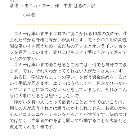
ちょしゃ
著者
：モニカ・ロー／作 中井 はるの／訳
小学館
--------------------------------------------------------------------
エミーは車いすモトクロスにあこがれる13歳の女の子。生
まれた時から脊椎に障がいがあります。モトクロス用の高性
能な車いすを買うため、友だちのアレエとオンラインショッ
プを運営しています。売り上げも上々で夢に向かって進んで
いたのですが…
エミーは車いすで過ごせるところでは、何でも自分ででき
ます。でも、それをわかってくれない人がたくさんいます。
ある日、学校からエミーの車いすを買う資金集めをすると
いう手紙が届きます。エミーはうれしくて、何かがひっかか
っていることに気づかないふりをしていました。それがこん
なに大事になるとは思いもしないで。
障がいを持つ人にとって必要なこととそうでないことは、
周りの人が思うそれとは違うのかもしれません。お互いがち
ゃんとコミュニケーションをとることが大切です。決めつけ
ではなく、当事者の声をよく聞いて行動することが大事だと
教えてくれる１冊です。