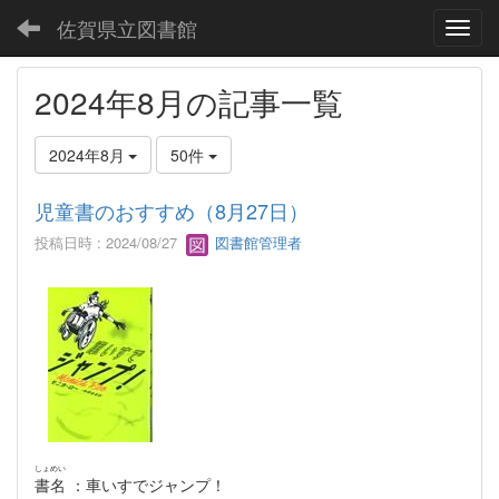
佐賀県立図書館
Toggl
2024年8月の記事一覧
2024年8月
50件
児童書のおすすめ（8月27日）
投稿日時 : 2024/08/27
図書館管理者
しょめい
書名
：車いすでジャンプ！