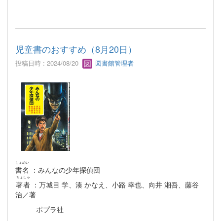
児童書のおすすめ（8月20日）
投稿日時 : 2024/08/20
図書館管理者
しょめい
書名
：みんなの少年探偵団
ちょしゃ
著者
：万城目 学、湊 かなえ、小路 幸也、向井 湘吾、藤谷
治／著
ポプラ社