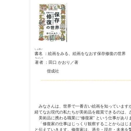
しょめい
書名
：絵画をみる、絵画をなおす保存修復の世界
ちょしゃ
著者
：田口 かおり／著
偕成社
------------------------------------------------------------
みなさんは、世界で一番古い絵画を知っていますか
経てなお現代の私たちが美術品を鑑賞できるのは、
美術品に携わる職業に“修復家” という仕事があ
「修復家の仕事はじっくり観察することからはじま
と伝えていきます。修復家は、過去・現在・未来を