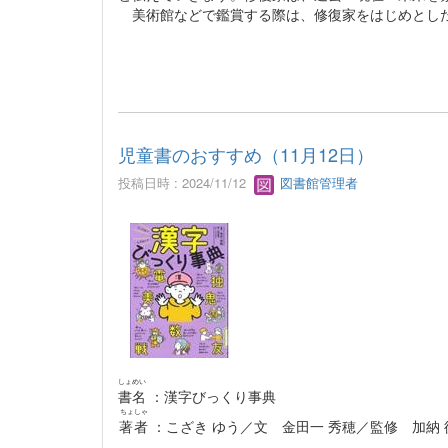
美術館などで鑑賞する際は、修復家をはじめとした
児童書のおすすめ（11月12日）
投稿日時 : 2024/11/12
図書館管理者
しょめい
書名
：漢字びっくり事典
ちょしゃ
著者
：こざき ゆう／文 金田一 秀穂／監修 加納 