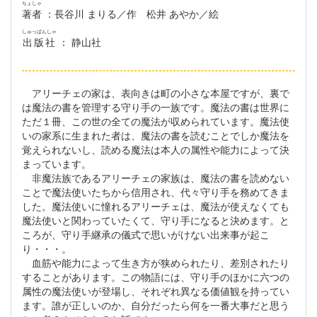
ちょしゃ
著者
：長谷川 まりる／作 松井 あやか／絵
しゅっぱんしゃ
出版社
： 静山社
アリーチェの家は、表向きは町の小さな本屋ですが、裏で
は魔法の書を管理する守り手の一族です。魔法の書は世界に
ただ１冊、この世の全ての魔法が収められています。魔法使
いの家系に生まれた者は、魔法の書を読むことでしか魔法を
覚えられないし、読める魔法は本人の属性や能力によって決
まっています。
非魔法族であるアリーチェの家族は、魔法の書を読めない
ことで魔法使いたちから信用され、代々守り手を務めてきま
した。魔法使いに憧れるアリーチェは、魔法が使えなくても
魔法使いと関わっていたくて、守り手になると決めます。と
ころが、守り手継承の儀式で思いがけない出来事が起こ
り・・・。
血筋や能力によって生き方が狭められたり、差別されたり
することがあります。この物語には、守り手のほかに六つの
属性の魔法使いが登場し、それぞれ異なる価値観を持ってい
ます。誰が正しいのか、自分だったら何を一番大事だと思う