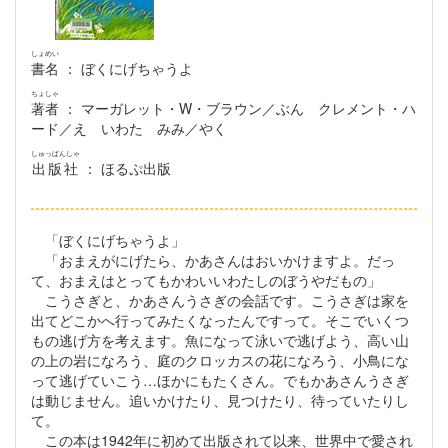
しょめい
書名
： ぼくにげちゃうよ
ちょしゃ
著者
： マーガレット・W・ブラウン／ぶん クレメント・ハ
ード／え いわた みみ／やく
しゅっぱんしゃ
出版社
： ほるぷ出版
「ぼくにげちゃうよ」
「おまえがにげたら、かあさんはおいかけますよ。だっ
て、おまえはとってもかわいいわたしのぼうやだもの」
こうさぎと、かあさんうさぎの会話です。こうさぎは家を
出てどこかへ行ってみたくなったんですって。そこでいくつ
もの逃げ方を考えます。魚になって泳いで逃げよう、高い山
の上の岩になろう、庭のクロッカスの花になろう、小鳥にな
って逃げていこう…ほかにもたくさん。でもかあさんうさぎ
は動じません。追いかけたり、見つけたり、待っていたりし
て。
この本は1942年に初めて出版されて以来、世界中で愛され