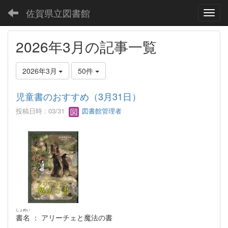
佐賀県立図書館
Toggl
2026年3月の記事一覧
2026年3月
50件
児童書のおすすめ（3月31日）
投稿日時 : 03/31
図書館管理者
しょめい
書名
： アリーチェと魔法の書