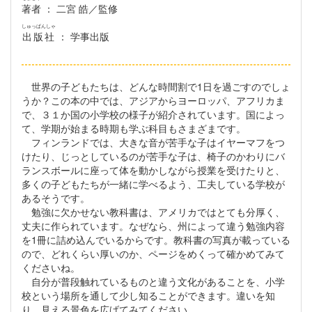
著者
： 二宮 皓／監修
しゅっぱんしゃ
出版社
： 学事出版
世界の子どもたちは、どんな時間割で1日を過ごすのでしょ
うか？この本の中では、アジアからヨーロッパ、アフリカま
で、３１か国の小学校の様子が紹介されています。国によっ
て、学期が始まる時期も学ぶ科目もさまざまです。
フィンランドでは、大きな音が苦手な子はイヤーマフをつ
けたり、じっとしているのが苦手な子は、椅子のかわりにバ
ランスボールに座って体を動かしながら授業を受けたりと、
多くの子どもたちが一緒に学べるよう、工夫している学校が
あるそうです。
勉強に欠かせない教科書は、アメリカではとても分厚く、
丈夫に作られています。なぜなら、州によって違う勉強内容
を1冊に詰め込んでいるからです。教科書の写真が載っている
ので、どれくらい厚いのか、ページをめくって確かめてみて
くださいね。
自分が普段触れているものと違う文化があることを、小学
校という場所を通して少し知ることができます。違いを知
り、見える景色を広げてみてください。