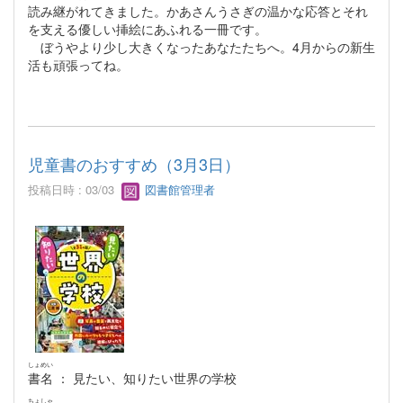
読み継がれてきました。かあさんうさぎの温かな応答とそれ
を支える優しい挿絵にあふれる一冊です。
ぼうやより少し大きくなったあなたたちへ。4月からの新生
活も頑張ってね。
児童書のおすすめ（3月3日）
投稿日時 : 03/03
図書館管理者
しょめい
書名
： 見たい、知りたい世界の学校
ちょしゃ