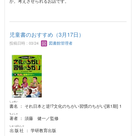
か。考えさせられるお話です。
児童書のおすすめ（3月17日）
投稿日時 : 03/24
図書館管理者
しょめい
書名
： それ日本と逆!?文化のちがい習慣のちがい[第1期] 1
ちょしゃ
著者
： 須藤 健一／監修
しゅっぱんしゃ
出版社
： 学研教育出版