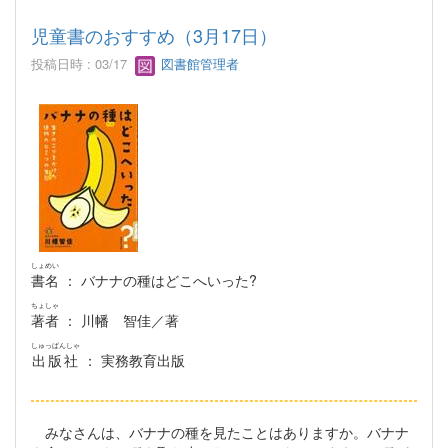
児童書のおすすめ（3月17日）
投稿日時 : 03/17
図書館管理者
しょめい
書名
： バナナの種はどこへいった?
ちょしゃ
著者
： 川幡 智佳／著
しゅっぱんしゃ
出版社
： 実務教育出版
みなさんは、バナナの種を見たことはありますか。バナナ