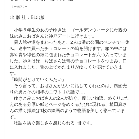
しゅっぱんしゃ
出版社
：BL出版
--------------------------------------------------------------------
小学５年生の女の子ゆきは、ゴールデンウィークに母親の
妹のみこおばさんと神戸デートに行きます。
異人館や港をまわったあと、2人は港の公園のベンチで一休
み。途中で買ったチョコレートの箱を開けます。箱の中には
赤や青や緑色の紙に包まれたチョコレートが六つ入っていま
した。ゆきは緑、おばさんは青のチョコレートをつまみ、口
に入れました。舌の上でかたまりがゆっくり溶けていきま
す。
「時間がとけていくみたい」
そう言って、おばさんがふいに話してくれたのは、風船売
りの男とその相棒のニワトリの話で…。
ゆきとみこおばさんの2人が紡ぐ、優しい物語。めくりごた
えのある分厚い紙とページをめくるたびに現れる、植田真さ
んの描く挿絵は1枚の絵画のようで物語を美しく彩っていま
す。
物語を紡ぐ楽しさを感じられる1冊です。