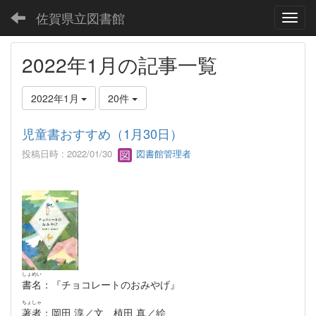
佐賀県立図書館
Toggl
2022年1月の記事一覧
2022年1月
20件
児童書おすすめ（1月30日）
投稿日時 : 2022/01/30
図書館管理者
しょめい
書名
：『チョコレートのおみやげ』
ちょしゃ
著者
：岡田 淳／文 植田 真／絵