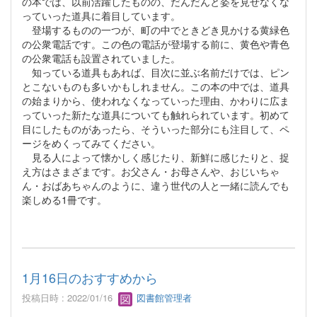
の本では、以前活躍したものの、だんだんと姿を見せなくな
っていった道具に着目しています。
登場するものの一つが、町の中でときどき見かける黄緑色
の公衆電話です。この色の電話が登場する前に、黄色や青色
の公衆電話も設置されていました。
知っている道具もあれば、目次に並ぶ名前だけでは、ピン
とこないものも多いかもしれません。この本の中では、道具
の始まりから、使われなくなっていった理由、かわりに広ま
っていった新たな道具についても触れられています。初めて
目にしたものがあったら、そういった部分にも注目して、ペ
ージをめくってみてください。
見る人によって懐かしく感じたり、新鮮に感じたりと、捉
え方はさまざまです。お父さん・お母さんや、おじいちゃ
ん・おばあちゃんのように、違う世代の人と一緒に読んでも
楽しめる1冊です。
1月16日のおすすめから
投稿日時 : 2022/01/16
図書館管理者