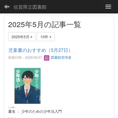
佐賀県立図書館
Toggl
2025年5月の記事一覧
2025年5月
10件
児童書のおすすめ（5月27日）
投稿日時 : 2025/05/27
図書館管理者
しょめい
書名
： 少年のための少年法入門
ちょしゃ