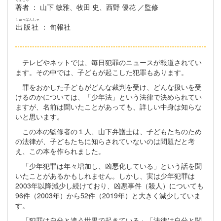
著者
： 山下 敏雅、牧田 史、西野 優花 ／監修
しゅっぱんしゃ
出版社
： 旬報社
テレビやネットでは、毎日犯罪のニュースが報道されてい
ます。その中では、子どもが起こした犯罪もあります。
罪をおかした子どもがどんな裁判を受け、どんな扱いを受
けるのかについては、「少年法」という法律で決められてい
ますが、名前は聞いたことがあっても、詳しい中身は知らな
いと思います。
この本の監修者の１人、山下弁護士は、子どもたちのため
の法律が、子どもたちに知らされていないのは問題だと考
え、この本を作られました。
「少年犯罪は年々増加し、凶悪化している」という話を聞
いたことがあるかもしれません。しかし、実は少年犯罪は
2003年以降減少し続けており、凶悪事件（殺人）についても
96件（2003年）から52件（2019年）と大きく減少していま
す。
「犯罪は自分と違う世界で起きている」「法律は自分と関