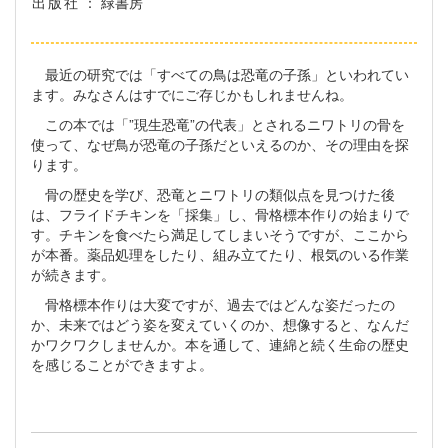
出版社
： 緑書房
最近の研究では「すべての鳥は恐竜の子孫」といわれてい
ます。みなさんはすでにご存じかもしれませんね。
この本では「”現生恐竜”の代表」とされるニワトリの骨を
使って、なぜ鳥が恐竜の子孫だといえるのか、その理由を探
ります。
骨の歴史を学び、恐竜とニワトリの類似点を見つけた後
は、フライドチキンを「採集」し、骨格標本作りの始まりで
す。チキンを食べたら満足してしまいそうですが、ここから
が本番。薬品処理をしたり、組み立てたり、根気のいる作業
が続きます。
骨格標本作りは大変ですが、過去ではどんな姿だったの
か、未来ではどう姿を変えていくのか、想像すると、なんだ
かワクワクしませんか。本を通して、連綿と続く生命の歴史
を感じることができますよ。