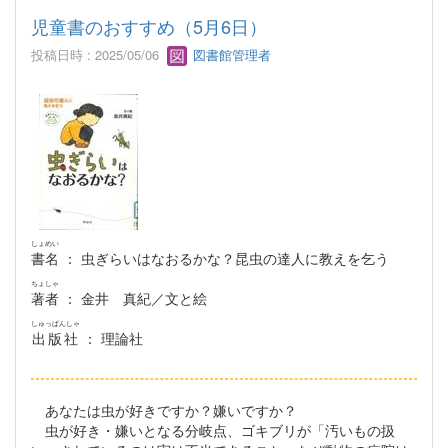
児童書のおすすめ（5月6日）
投稿日時 : 2025/05/06
図書館管理者
しょめい
書名
： 虫ぎらいはなおるかな？昆虫の達人に教えを乞う
ちょしゃ
著者
： 金井 真紀／文と絵
しゅっぱんしゃ
出版社
： 理論社
あなたは虫が好きですか？嫌いですか？
虫が好き・嫌いとなる分岐点、ゴキブリが「汚いもの扱