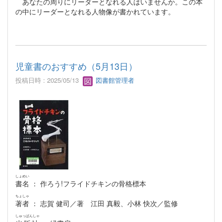
あなたの周りにリーダーとなれる人はいませんか。この本
の中にリーダーとなれる人物像が書かれています。
児童書のおすすめ（5月13日）
投稿日時 : 2025/05/13
図書館管理者
しょめい
書名
： 作ろう!フライドチキンの骨格標本
ちょしゃ
著者
： 志賀 健司／著 江田 真毅、小林 快次／監修
しゅっぱんしゃ