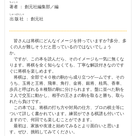
ちょしゃ
著者
： 創元社編集部／編
しゅっぱんしゃ
出版社
： 創元社
皆さんは将棋にどんなイメージを持っていますか?多分、多
くの人が難しそうだと思っているのではないでしょう
か。
ですが、この本を読んだら、そのイメージも一気に無くな
ります。将棋を全く知らなくても、丁寧な解説付きなのです
ぐに将棋を楽しめます。
将棋は、全部で４０枚の駒から成り立つゲ―ムです。その
うち、玉将と王将、飛車、角行、金将、銀将、桂馬、香車、
歩兵と呼ばれる８種類の駒に分けられます。盤に並べた駒を
２人で交互に動かし、相手の王さまの駒を取ると勝ち、取ら
れたら負けです。
この本では、将棋の打ち方や対局の仕方、プロの棋士等に
ついて詳しく書かれています。練習ができる棋譜も付いてい
ますので、何回でも楽しむことができます。
最初は、家族や友達と始めてみるとより面白いと思いま
す。ぜひ、挑戦してみてください。