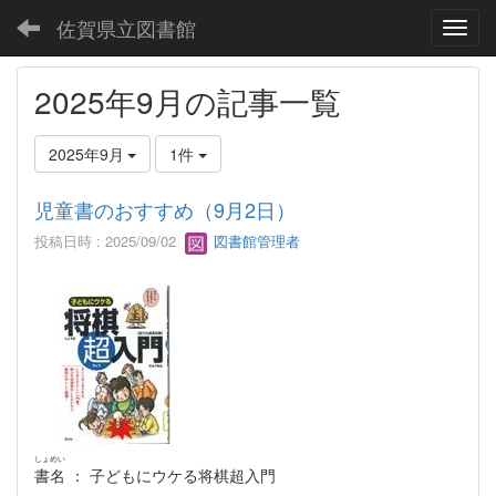
佐賀県立図書館
Toggl
2025年9月の記事一覧
2025年9月
1件
児童書のおすすめ（9月2日）
投稿日時 : 2025/09/02
図書館管理者
しょめい
書名
： 子どもにウケる将棋超入門