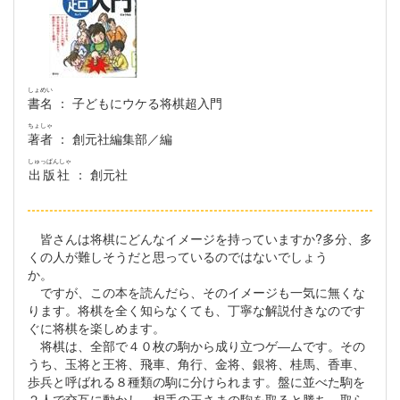
しょめい
書名
： 子どもにウケる将棋超入門
ちょしゃ
著者
： 創元社編集部／編
しゅっぱんしゃ
出版社
： 創元社
皆さんは将棋にどんなイメージを持っていますか?多分、多
くの人が難しそうだと思っているのではないでしょう
か。
ですが、この本を読んだら、そのイメージも一気に無くな
ります。将棋を全く知らなくても、丁寧な解説付きなのです
ぐに将棋を楽しめます。
将棋は、全部で４０枚の駒から成り立つゲ―ムです。その
うち、玉将と王将、飛車、角行、金将、銀将、桂馬、香車、
歩兵と呼ばれる８種類の駒に分けられます。盤に並べた駒を
２人で交互に動かし、相手の王さまの駒を取ると勝ち、取ら