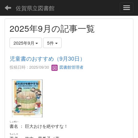
佐賀県立図書館
Toggl
2025年9月の記事一覧
2025年9月
5件
児童書のおすすめ（9月30日）
投稿日時 : 2025/09/30
図書館管理者
しょめい
書名
： 巨大おけを絶やすな！
ちょしゃ