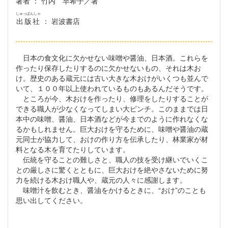
著者
： 竹内 早希子／著
しゅっぱんしゃ
出版社
： 岩波書店
日本の食文化に欠かせない味噌や醤油、日本酒。これらを
作ったり保存したりするのに欠かせないもの、それは木お
け。歴史のある蔵元には古い大きな木おけがいくつも並んで
いて、１００年以上使われているものもあるんだそうです。
ところが今、木おけを作ったり、修理をしたりすることが
できる職人が少なくなってしまい大ピンチ。このままでは日
本中の味噌、醤油、日本酒などが今までのように作れなくな
るかもしれません。巨大おけを守るために、味噌や醤油の蔵
元同士が協力して、おけの作り方を伝承したり、林業家が材
料となる木を育てたりしています。
伝統を守ることの難しさと、職人の技を受け継いでいくこ
との厳しさに驚くとともに、巨大おけを絶やさないために努
力を続ける木おけ職人や、蔵元の人々に感謝します。
味噌汁を飲むとき、醤油をかけるときに、“おけ”のことも
思い出してください。