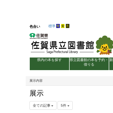
標準
青
黄
黒
色合い
県内の本を探す
県立図書館の本を予約・
借りる
展示内容
展示
全ての記事
5件