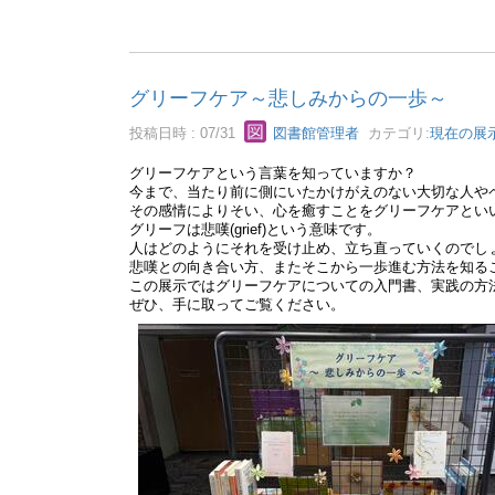
グリーフケア～悲しみからの一歩～
投稿日時 : 07/31
図書館管理者
カテゴリ:
現在の展
グリーフケアという言葉を知っていますか？
今まで、当たり前に側にいたかけがえのない大切な人や
その感情によりそい、心を癒すことをグリーフケアとい
グリーフは悲嘆(grief)という意味です。
人はどのようにそれを受け止め、立ち直っていくのでし
悲嘆との向き合い方、またそこから一歩進む方法を知る
この展示ではグリーフケアについての入門書、実践の方
ぜひ、手に取ってご覧ください。