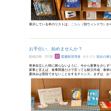
展示している本のリストは、
こちら
（別ウィンドウ）か
お手伝い、始めませんか？
投稿日時 : 07/30
図書館管理者
カテゴリ:
現在の展
将来自立した時に困らないように、今から家事を少しず
家事と言えば、食事関連だけで言っても献立作成、食材
夏休みは普段できないことをするチャンス。まずは、お