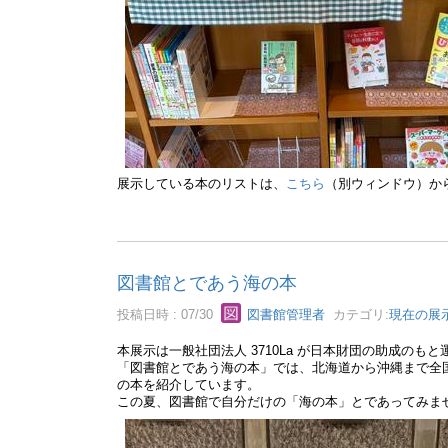
展示している本のリストは、
こちら
（別ウィンドウ）か
図書館とであう海の本
投稿日時 : 07/30
図書館管理者
カテゴリ:
現在の展
本展⽰は⼀般社団法⼈ 3710La が⽇本財団の助成の
「図書館とであう海の本」では、北海道から沖縄まで全国
の本を紹介しています。
この夏、図書館で自分だけの「海の本」とであってみま