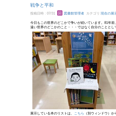
戦争と平和
投稿日時 : 07/31
図書館管理者
カテゴリ:
現在の展
今日もこの世界のどこかで争いが続いています。81年前
遠い世界のどこかのこと・・・ではなく自分のこととし
展示している本のリストは、
こちら
（別ウィンドウ）か