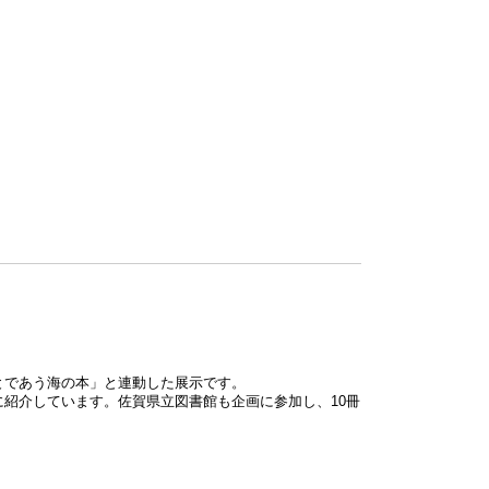
館とであう海の本」と連動した展⽰です。
に紹介しています。佐賀県立図書館も企画に参加し、10冊