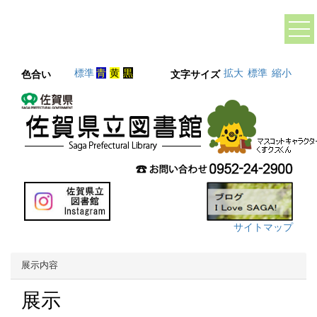
標準
青
黄
黒
拡大
標準
縮小
色合い
文字サイズ
サイトマップ
展示内容
展示